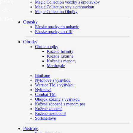
pridaný
Magic Collection vôdzky s omotávkov
Magic Collection sety s omotavkou
do
Magic Collection Obojky
košíka.
Opasky
Pánske opasky do nohavíc
Pánske opasky do riflí
Obojky
Chrtie obojky
Kožené Infinity
Kožené luxusné
Kožené s menom
Martingale
Biothane
Nylonové s výšivkou
Warrior TM s výšivkou
Nylonové
Combat TM
Obojok kožený s výšivkou
Kožené zdobené s menom psa
Kožené zdobené
Kožené nezdobené
Softshellove
Postroje