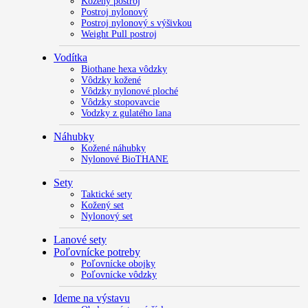
Kožený postroj
Postroj nylonový
Postroj nylonový s výšivkou
Weight Pull postroj
Vodítka
Biothane hexa vôdzky
Vôdzky kožené
Vôdzky nylonové ploché
Vôdzky stopovavcie
Vodzky z gulatého lana
Náhubky
Kožené náhubky
Nylonové BioTHANE
Sety
Taktické sety
Kožený set
Nylonový set
Lanové sety
Poľovnícke potreby
Poľovnícke obojky
Poľovnícke vôdzky
Ideme na výstavu