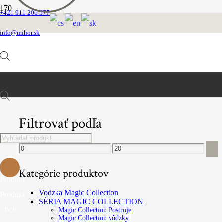
+421 911 206 577
Kovový sortiment
info@mihor.sk
FILTROVAŤ PRODUKTY
Products
Filtrovať podľa
search
Minimálna
Maximálna
cena
cena
Kategórie produktov
Produkt
Vodzka Magic Collection
Produkt
SÉRIA MAGIC COLLECTION
bol
Magic Collection Postroje
Magic Collection vôdzky