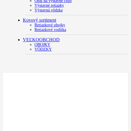
Obal na výstavné číslo
Výstavné retiazky
Výstavná vôdzka
Kovový sortiment
Retiazkové obojky
Retiazkové vodítka
VEĽKOOBCHOD
OBOJKY
VÔDZKY