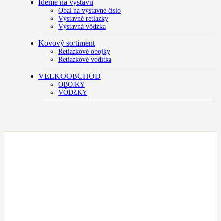
Ideme na výstavu
Obal na výstavné číslo
Výstavné retiazky
Výstavná vôdzka
Kovový sortiment
Retiazkové obojky
Retiazkové vodítka
VEĽKOOBCHOD
OBOJKY
VÔDZKY