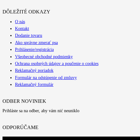
DÔLEŽITÉ ODKAZY
O nás
Kontakt
Dodanie tovaru
Ako správne zmerať psa
Prihlásenie/registrácia
Všeobecné obchodné podmienky
Ochrana osobných údajov a poučenie o cookies
Reklamačný poriadok
Formulár na odstúpenie od zmluvy
Reklamačný formulár
ODBER NOVINIEK
Prihláste sa na odber, aby vám nić neuniklo
ODPORÚČAME