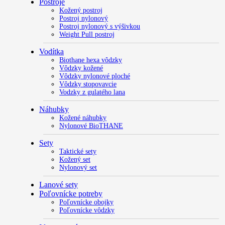
Postroje
Kožený postroj
Postroj nylonový
Postroj nylonový s výšivkou
Weight Pull postroj
Vodítka
Biothane hexa vôdzky
Vôdzky kožené
Vôdzky nylonové ploché
Vôdzky stopovavcie
Vodzky z gulatého lana
Náhubky
Kožené náhubky
Nylonové BioTHANE
Sety
Taktické sety
Kožený set
Nylonový set
Lanové sety
Poľovnícke potreby
Poľovnícke obojky
Poľovnícke vôdzky