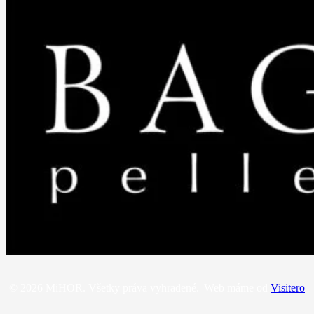
© 2026 MiHOR. Všetky práva vyhradené.| Web máme od
Visitero