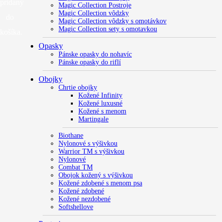
pridaný
Magic Collection Postroje
Magic Collection vôdzky
do
Magic Collection vôdzky s omotávkov
Magic Collection sety s omotavkou
košíka.
Opasky
Pánske opasky do nohavíc
Pánske opasky do riflí
Obojky
Chrtie obojky
Kožené Infinity
Kožené luxusné
Kožené s menom
Martingale
Biothane
Nylonové s výšivkou
Warrior TM s výšivkou
Nylonové
Combat TM
Obojok kožený s výšivkou
Kožené zdobené s menom psa
Kožené zdobené
Kožené nezdobené
Softshellove