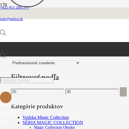
+421 911 206 577
Nylonové s výšivkou
info@mihor.sk
FILTROVAŤ PRODUKTY
Products
Filtrovať podľa
search
Minimálna
Maximálna
cena
cena
Produkt
Kategórie produktov
Produkt
Vodzka Magic Collection
bol
SÉRIA MAGIC COLLECTION
Magic Collection Obojky