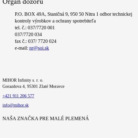
Orgán dozoru
P.O. BOX 49A, Staničná 9, 950 50 Nitra 1 odbor technickej
kontroly výrobkov a ochrany spotrebiteľa
tel. č.: 037/7720 001
037/7720 034
fax č.: 037/ 7720 024
e-mail:
nr@soi.sk
MIHOR Infinity s. r. o.
Gorazdova 4, 95301 Zlaté Moravce
+421 911 206 577
info@mihor.sk
NAŠA ZNAČKA PRE MALÉ PLEMENÁ