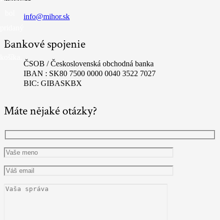
bol
info@mihor.sk
pridaný
Bankové spojenie
do
košíka.
ČSOB / Československá obchodná banka
IBAN : SK80 7500 0000 0040 3522 7027
BIC: GIBASKBX
Máte nějaké otázky?