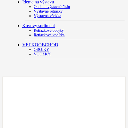
Ideme na výstavu
Obal na výstavné číslo
Výstavné retiazky
Výstavná vôdzka
Kovový sortiment
Retiazkové obojky
Retiazkové vodítka
VEĽKOOBCHOD
OBOJKY
VÔDZKY