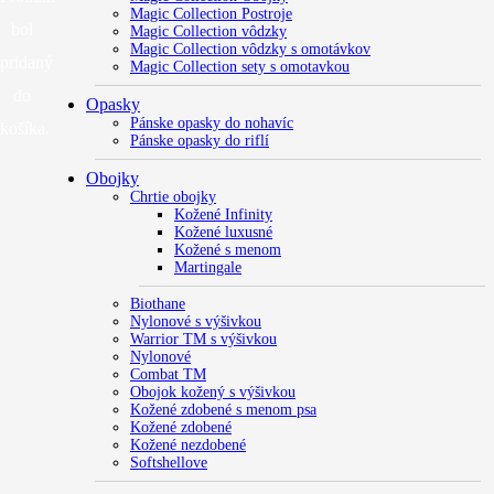
Magic Collection Postroje
bol
Magic Collection vôdzky
Magic Collection vôdzky s omotávkov
pridaný
Magic Collection sety s omotavkou
do
Opasky
Pánske opasky do nohavíc
košíka.
Pánske opasky do riflí
Obojky
Chrtie obojky
Kožené Infinity
Kožené luxusné
Kožené s menom
Martingale
Biothane
Nylonové s výšivkou
Warrior TM s výšivkou
Nylonové
Combat TM
Obojok kožený s výšivkou
Kožené zdobené s menom psa
Kožené zdobené
Kožené nezdobené
Softshellove