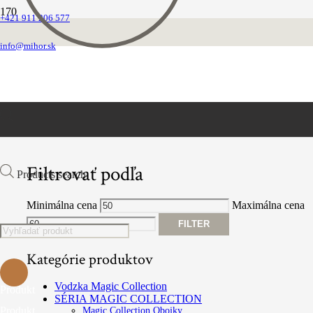
+421 911 206 577
Opasky
info@mihor.sk
FILTROVAŤ PRODUKTY
Filtrovať podľa
Products search
Minimálna cena
Maximálna cena
FILTER
Kategórie produktov
Vodzka Magic Collection
Produkt
SÉRIA MAGIC COLLECTION
Produkt
Magic Collection Obojky