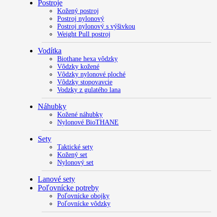
Postroje
Kožený postroj
Postroj nylonový
Postroj nylonový s výšivkou
Weight Pull postroj
Vodítka
Biothane hexa vôdzky
Vôdzky kožené
Vôdzky nylonové ploché
Vôdzky stopovavcie
Vodzky z gulatého lana
Náhubky
Kožené náhubky
Nylonové BioTHANE
Sety
Taktické sety
Kožený set
Nylonový set
Lanové sety
Poľovnícke potreby
Poľovnícke obojky
Poľovnícke vôdzky