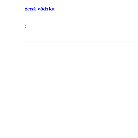
 čierna kožená vôdzka
29.90
€