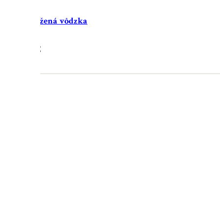
 / biela kožená vôdzka
29.90
€