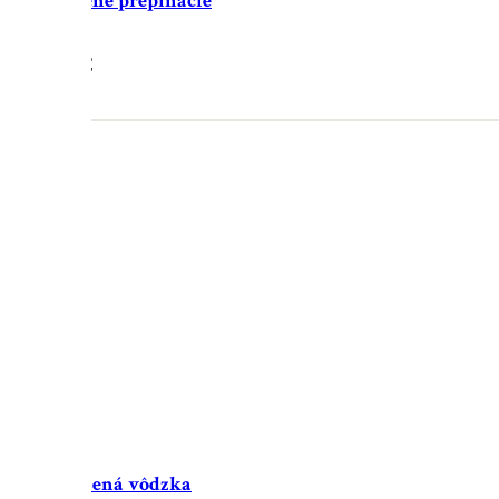
odítko kožené prepínacie
35.90
€
 / biela kožená vôdzka