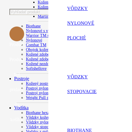
Kožené Infinity
Kožené luxusné
VÔDZKY
Kožené s menom
Martingale
NYLONOVÉ
Biothane
Nylonové s výšivkou
Warrior TM s výšivkou
PLOCHÉ
Nylonové
Produkt
Combat TM
Obojok kožený s výšivkou
Kožené zdobené s menom psa
Kožené zdobené
Produkt
Kožené nezdobené
Softshellove
bol
VÔDZKY
Postroje
Kožený postroj
Postroj nylonový
pridaný
STOPOVACIE
Postroj nylonový s výšivkou
Weight Pull postroj
do
Vodítka
Biothane hexa vôdzky
Vôdzky kožené
košíka.
Vôdzky nylonové ploché
Vôdzky stopovavcie
BIOTHANE
Vodzky z gulatého lana