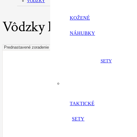
VÔDZKY
KOŽENÉ
Vôdzky kožené
NÁHUBKY
SETY
TAKTICKÉ
SETY