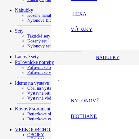
Náhubky
HEXA
Kožené náhubky
Nylonové BioTHANE
VÔDZKY
Sety
Taktické sety
Kožený set
Nylonový set
Lanové sety
NÁHUBKY
Poľovnícke potreby
Poľovnícke obojky
Poľovnícke vôdzky
Ideme na výstavu
Obal na výstavné číslo
Výstavné retiazky
Výstavná vôdzka
NYLONOVÉ
Kovový sortiment
Retiazkové obojky
BIOTHANE
Retiazkové vodítka
VEĽKOOBCHOD
OBOJKY