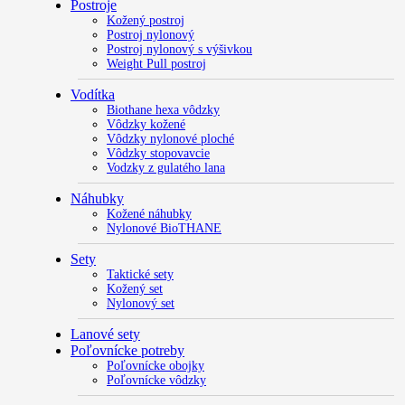
Postroje
Kožený postroj
Postroj nylonový
Postroj nylonový s výšivkou
Weight Pull postroj
Vodítka
Biothane hexa vôdzky
Vôdzky kožené
Vôdzky nylonové ploché
Vôdzky stopovavcie
Vodzky z gulatého lana
Náhubky
Kožené náhubky
Nylonové BioTHANE
Sety
Taktické sety
Kožený set
Nylonový set
Lanové sety
Poľovnícke potreby
Poľovnícke obojky
Poľovnícke vôdzky