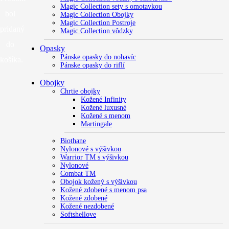
Magic Collection sety s omotavkou
bol
Magic Collection Obojky
Magic Collection Postroje
pridaný
Magic Collection vôdzky
do
Opasky
Pánske opasky do nohavíc
košíka.
Pánske opasky do riflí
Obojky
Chrtie obojky
Kožené Infinity
Kožené luxusné
Kožené s menom
Martingale
Biothane
Nylonové s výšivkou
Warrior TM s výšivkou
Nylonové
Combat TM
Obojok kožený s výšivkou
Kožené zdobené s menom psa
Kožené zdobené
Kožené nezdobené
Softshellove