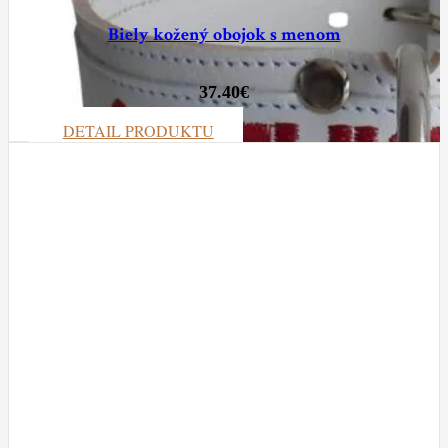
Biely kožený obojok s menom
37.40
€
DETAIL PRODUKTU