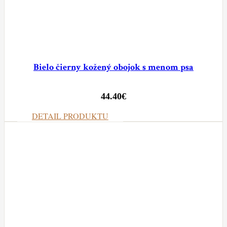
Bielo čierny kožený obojok s menom psa
44.40
€
DETAIL PRODUKTU