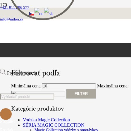
+421 911 206 577
Obojky
info@mihor.sk
FILTROVAŤ PRODUKTY
Filtrovať podľa
Products search
Minimálna cena
Maximálna cena
FILTER
Kategórie produktov
Vodzka Magic Collection
Produkt
SÉRIA MAGIC COLLECTION
Produkt
Magic Collection vôdzky s omotávkov