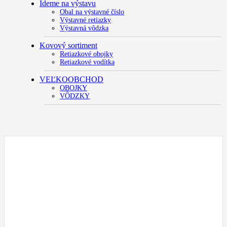
Ideme na výstavu
Obal na výstavné číslo
Výstavné retiazky
Výstavná vôdzka
Kovový sortiment
Retiazkové obojky
Retiazkové vodítka
VEĽKOOBCHOD
OBOJKY
VÔDZKY