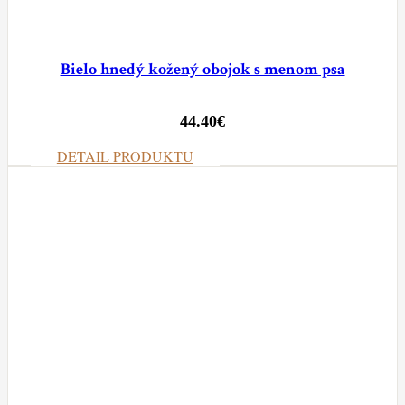
Bielo hnedý kožený obojok s menom psa
44.40
€
DETAIL PRODUKTU