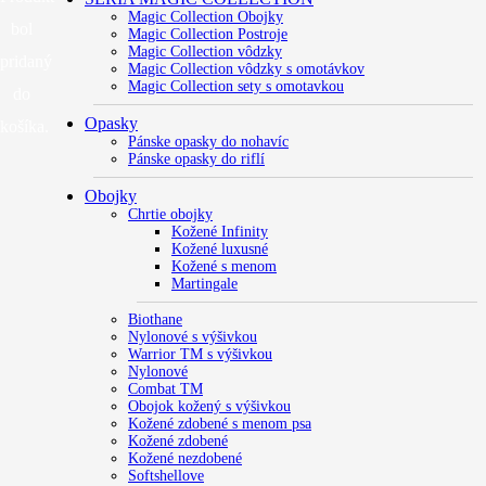
Magic Collection Obojky
bol
Magic Collection Postroje
Magic Collection vôdzky
pridaný
Magic Collection vôdzky s omotávkov
Magic Collection sety s omotavkou
do
Opasky
košíka.
Pánske opasky do nohavíc
Pánske opasky do riflí
Obojky
Chrtie obojky
Kožené Infinity
Kožené luxusné
Kožené s menom
Martingale
Biothane
Nylonové s výšivkou
Warrior TM s výšivkou
Nylonové
Combat TM
Obojok kožený s výšivkou
Kožené zdobené s menom psa
Kožené zdobené
Kožené nezdobené
Softshellove