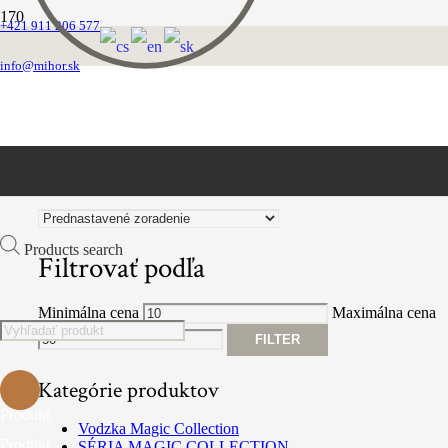
+421 911 206 577
Poľovnícke vôdzky
info@mihor.sk
FILTROVAŤ PRODUKTY
Products search
Filtrovať podľa
Minimálna cena
Maximálna cena
FILTER
Kategórie produktov
Produkt
Vodzka Magic Collection
Produkt
SÉRIA MAGIC COLLECTION