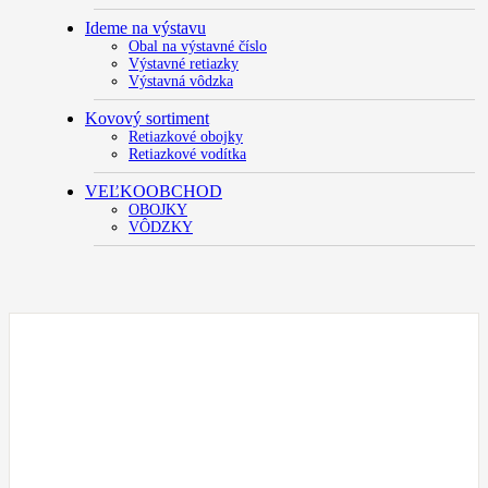
Ideme na výstavu
Obal na výstavné číslo
Výstavné retiazky
Výstavná vôdzka
Kovový sortiment
Retiazkové obojky
Retiazkové vodítka
VEĽKOOBCHOD
OBOJKY
VÔDZKY