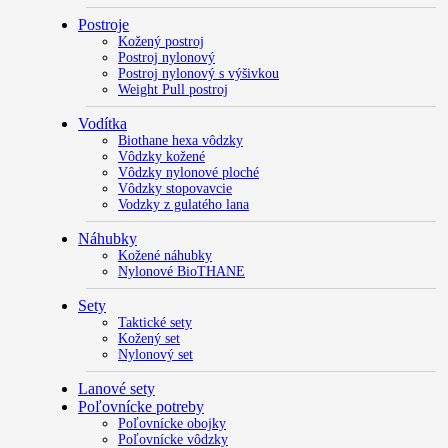
Postroje
Kožený postroj
Postroj nylonový
Postroj nylonový s výšivkou
Weight Pull postroj
Vodítka
Biothane hexa vôdzky
Vôdzky kožené
Vôdzky nylonové ploché
Vôdzky stopovavcie
Vodzky z gulatého lana
Náhubky
Kožené náhubky
Nylonové BioTHANE
Sety
Taktické sety
Kožený set
Nylonový set
Lanové sety
Poľovnícke potreby
Poľovnícke obojky
Poľovnícke vôdzky