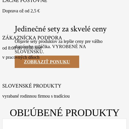
LACNÉ POŠTOVNÉ
Doprava ož od 2,5 €
Jedinečné sety za skvelé ceny
ZÁKAZNÍCKA PODPORA
Objavte sety produktov za lepšie ceny pre vášho
domáceho miláčika. VYROBENÉ NA
od 8:00 do 18:00 hod
SLOVENSKU.
v pracovných dňoch
ZOBRAZIŤ PONUKU
SLOVENSKÉ PRODUKTY
vyrabané rodinnou firmou s tradíciou
OBĽÚBENÉ PRODUKTY