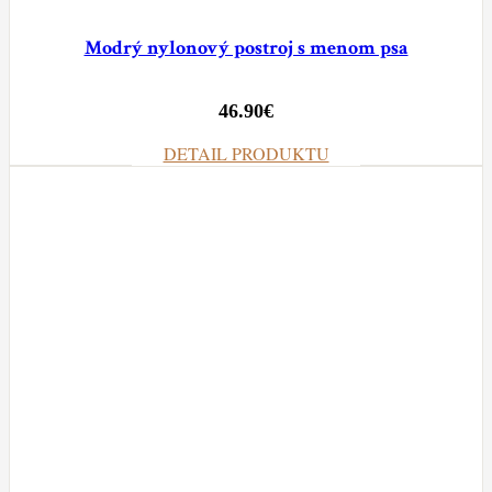
Modrý nylonový postroj s menom psa
46.90
€
DETAIL PRODUKTU