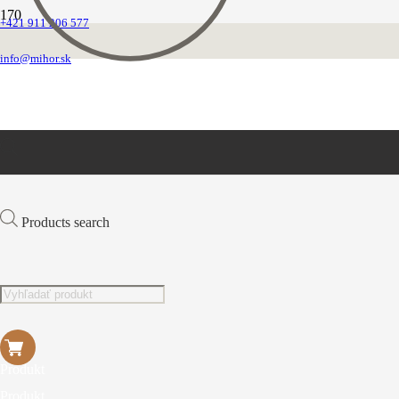
+421 911 206 577
Kožený a nylonový sortiment
info@mihor.sk
Základom našej práce sú kvalitné materiály a poctivá
ručná výroba, vďaka čomu vznikajú jedinečné
produkty na mieru pre vašich maznáčikov.
ZOBRAZIŤ PONUKU
Products search
Produkt
Produkt