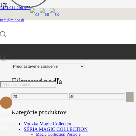
+421 911 206 577
Martingale
info@mihor.sk
FILTROVAŤ PRODUKTY
Products
Filtrovať podľa
search
Minimálna
Maximálna
cena
cena
Produkt
Kategórie produktov
Produkt
Vodzka Magic Collection
bol
SÉRIA MAGIC COLLECTION
Magic Collection Postroje