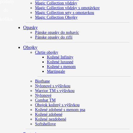
pridaný
Magic Collection vôdzky
Magic Collection vôdzky s omotávkov
do
Magic Collection sety s omotavkou
Magic Collection Obojky
košíka.
Opasky
Pánske opasky do nohavíc
Pánske opasky do riflí
Obojky
Chrtie obojky
Kožené Infinity
Kožené luxusné
Kožené s menom
Martingale
Biothane
Nylonové s výšivkou
Warrior TM s výšivkou
Nylonové
Combat TM
Obojok kožený s výšivkou
Kožené zdobené s menom psa
Kožené zdobené
Kožené nezdobené
Softshellove