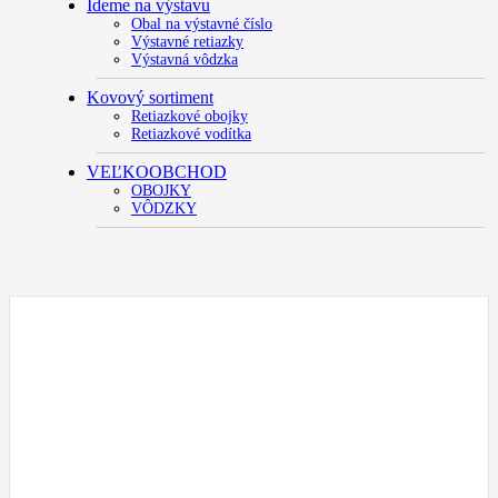
Ideme na výstavu
Obal na výstavné číslo
Výstavné retiazky
Výstavná vôdzka
Kovový sortiment
Retiazkové obojky
Retiazkové vodítka
VEĽKOOBCHOD
OBOJKY
VÔDZKY