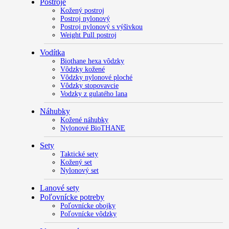
Postroje
Kožený postroj
Postroj nylonový
Postroj nylonový s výšivkou
Weight Pull postroj
Vodítka
Biothane hexa vôdzky
Vôdzky kožené
Vôdzky nylonové ploché
Vôdzky stopovavcie
Vodzky z gulatého lana
Náhubky
Kožené náhubky
Nylonové BioTHANE
Sety
Taktické sety
Kožený set
Nylonový set
Lanové sety
Poľovnícke potreby
Poľovnícke obojky
Poľovnícke vôdzky