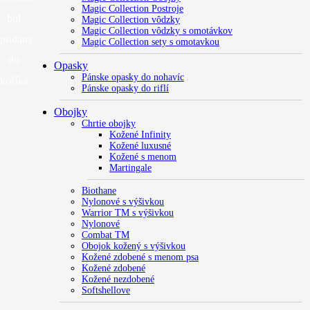
Magic Collection Postroje
bol
Magic Collection vôdzky
Magic Collection vôdzky s omotávkov
pridaný
Magic Collection sety s omotavkou
do
Opasky
Pánske opasky do nohavíc
košíka.
Pánske opasky do riflí
Obojky
Chrtie obojky
Kožené Infinity
Kožené luxusné
Kožené s menom
Martingale
Biothane
Nylonové s výšivkou
Warrior TM s výšivkou
Nylonové
Combat TM
Obojok kožený s výšivkou
Kožené zdobené s menom psa
Kožené zdobené
Kožené nezdobené
Softshellove