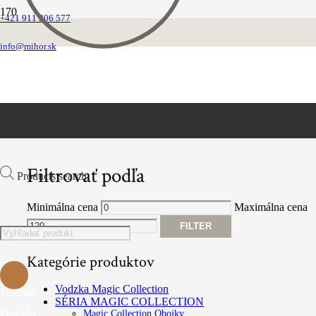
+421 911 206 577
VEĽKOOBCHOD
info@mihor.sk
FILTROVAŤ PRODUKTY
Filtrovať podľa
Products search
Minimálna cena
Maximálna cena
FILTER
Kategórie produktov
Vodzka Magic Collection
Produkt
SÉRIA MAGIC COLLECTION
Produkt
Magic Collection Obojky