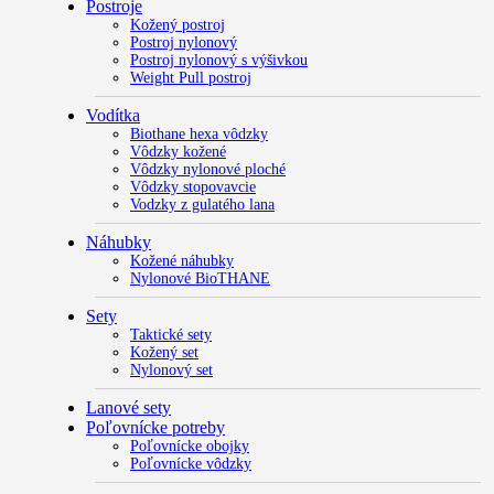
Postroje
Kožený postroj
Postroj nylonový
Postroj nylonový s výšivkou
Weight Pull postroj
Vodítka
Biothane hexa vôdzky
Vôdzky kožené
Vôdzky nylonové ploché
Vôdzky stopovavcie
Vodzky z gulatého lana
Náhubky
Kožené náhubky
Nylonové BioTHANE
Sety
Taktické sety
Kožený set
Nylonový set
Lanové sety
Poľovnícke potreby
Poľovnícke obojky
Poľovnícke vôdzky