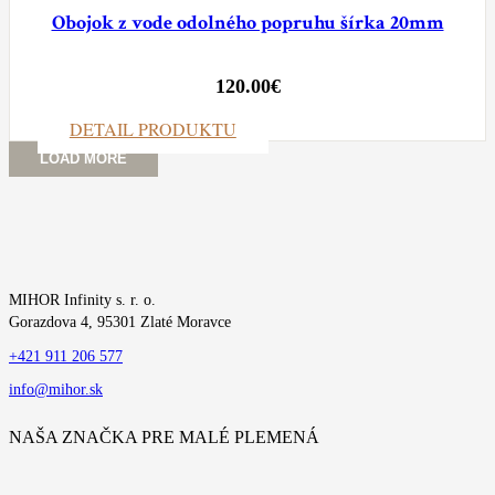
Obojok z vode odolného popruhu šírka 20mm
120.00
€
DETAIL PRODUKTU
LOAD MORE
MIHOR Infinity s. r. o.
Gorazdova 4, 95301 Zlaté Moravce
+421 911 206 577
info@mihor.sk
NAŠA ZNAČKA PRE MALÉ PLEMENÁ