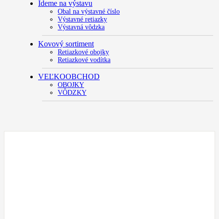
Ideme na výstavu
Obal na výstavné číslo
Výstavné retiazky
Výstavná vôdzka
Kovový sortiment
Retiazkové obojky
Retiazkové vodítka
VEĽKOOBCHOD
OBOJKY
VÔDZKY