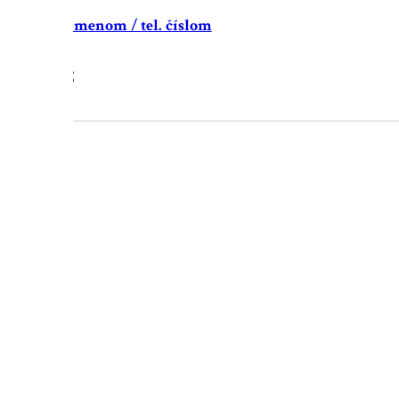
ý obojok s menom / tel. číslom
19.90
€