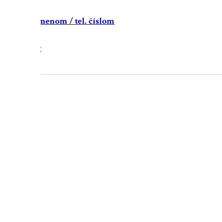
 obojok s menom / tel. číslom
19.90
€