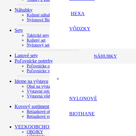
Náhubky
HEXA
Kožené náhubky
Nylonové BioTHANE
VÔDZKY
Sety
Taktické sety
Kožený set
Nylonový set
Lanové sety
NÁHUBKY
Poľovnícke potreby
Poľovnícke obojky
Poľovnícke vôdzky
Ideme na výstavu
Obal na výstavné číslo
Výstavné retiazky
Výstavná vôdzka
NYLONOVÉ
Kovový sortiment
Retiazkové obojky
BIOTHANE
Retiazkové vodítka
VEĽKOOBCHOD
OBOJKY