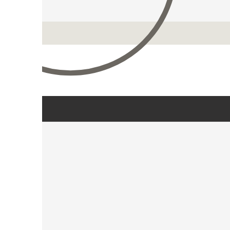
istrácia
ch