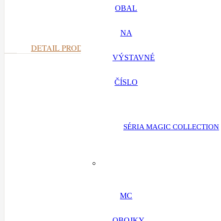
Obojok nylo
OBAL
NA
DETAIL PRODUKTU
VÝSTAVNÉ
ČÍSLO
SÉRIA MAGIC COLLECTION
MC
Obojok nylo
OBOJKY