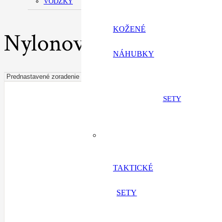
VÔDZKY
KOŽENÉ
Nylonové s výšivkou
NÁHUBKY
SETY
TAKTICKÉ
SETY