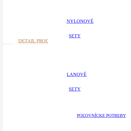
Červeno čierny
NYLONOVÉ
SETY
DETAIL PRODUKTU
LANOVÉ
SETY
POĽOVNÍCKE POTREBY