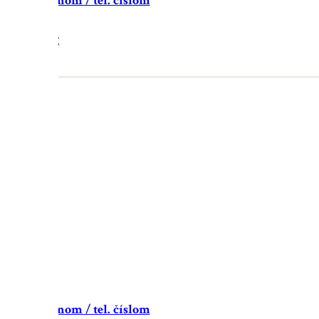
nový s menom / tel. číslom
19.90
€
nový s menom / tel. číslom