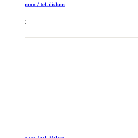
nový s menom / tel. číslom
19.90
€