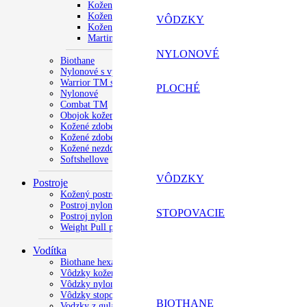
Kožené Infinity
Kožené luxusné
VÔDZKY
Kožené s menom
Martingale
NYLONOVÉ
Biothane
Nylonové s výšivkou
Warrior TM s výšivkou
PLOCHÉ
Nylonové
Produkt
Combat TM
Obojok kožený s výšivkou
Kožené zdobené s menom psa
Kožené zdobené
Produkt
Kožené nezdobené
Softshellove
bol
VÔDZKY
Postroje
Kožený postroj
Postroj nylonový
pridaný
STOPOVACIE
Postroj nylonový s výšivkou
Weight Pull postroj
do
Vodítka
Biothane hexa vôdzky
Vôdzky kožené
košíka.
Vôdzky nylonové ploché
Vôdzky stopovavcie
BIOTHANE
Vodzky z gulatého lana