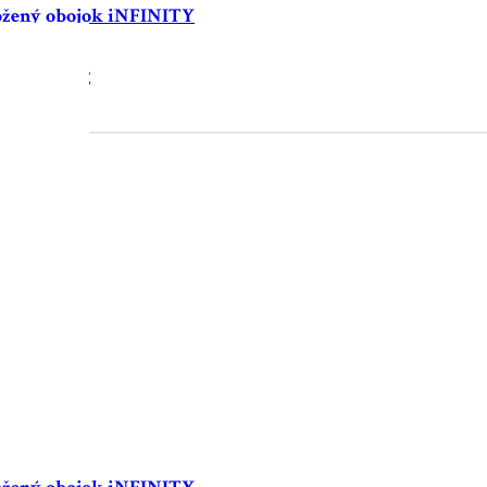
ožený obojok iNFINITY
38.90
€