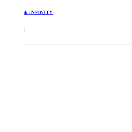
ožený obojok iNFINITY
38.90
€