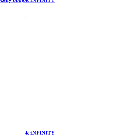
ožený obojok iNFINITY
38.90
€
ožený obojok iNFINITY