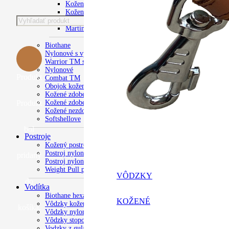
Kožené Infinity
Kožené luxusné
Kožené s menom
Martingale
Biothane
Nylonové s výšivkou
Warrior TM s výšivkou
Nylonové
Produkt
Combat TM
Obojok kožený s výšivkou
Kožené zdobené s menom psa
Kožené zdobené
Produkt
Kožené nezdobené
Softshellove
bol
Postroje
Kožený postroj
Postroj nylonový
pridaný
Postroj nylonový s výšivkou
Weight Pull postroj
VÔDZKY
do
Vodítka
Biothane hexa vôdzky
KOŽENÉ
Vôdzky kožené
košíka.
Vôdzky nylonové ploché
Vôdzky stopovavcie
Vodzky z gulatého lana