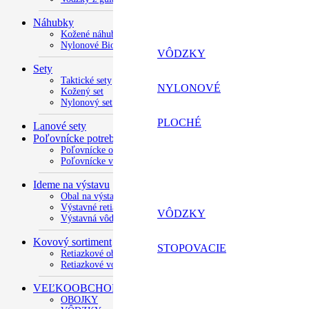
Náhubky
Kožené náhubky
Nylonové BioTHANE
VÔDZKY
Sety
Taktické sety
NYLONOVÉ
Kožený set
Nylonový set
PLOCHÉ
Lanové sety
Poľovnícke potreby
Poľovnícke obojky
Poľovnícke vôdzky
Ideme na výstavu
Obal na výstavné číslo
Výstavné retiazky
VÔDZKY
Výstavná vôdzka
Kovový sortiment
STOPOVACIE
Retiazkové obojky
Retiazkové vodítka
VEĽKOOBCHOD
OBOJKY