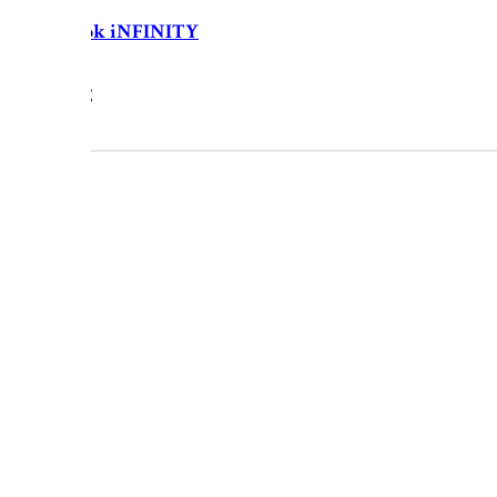
ožený obojok iNFINITY
38.90
€