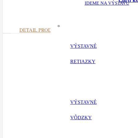
Chrti k
IDEME NA VÝSTAVU
DETAIL PRODUKTU
VÝSTAVNÉ
RETIAZKY
VÝSTAVNÉ
VÔDZKY
Chrti k