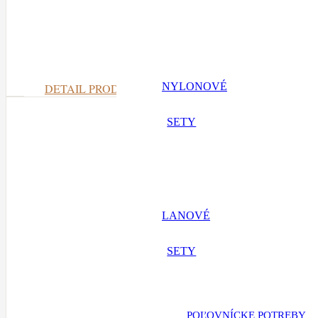
Chrti k
NYLONOVÉ
DETAIL PRODUKTU
SETY
LANOVÉ
SETY
POĽOVNÍCKE POTREBY