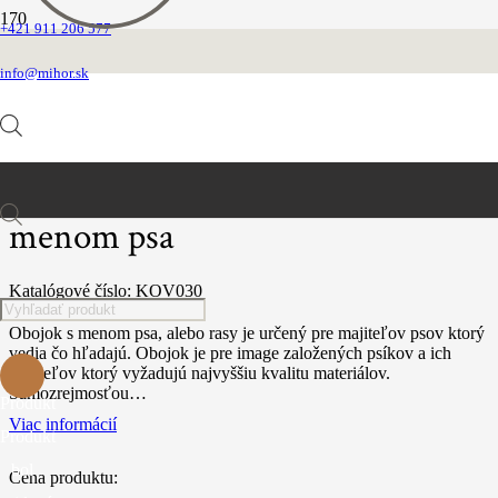
+421 911 206 577
Domovská stránka
Obojky
info@mihor.sk
Obojok kožený s výšivkou
Bielo čierny kožený obojok s menom psa
Bielo čierny kožený obojok s
Products
menom psa
Katalógové číslo:
KOV030
search
Obojok s menom psa, alebo rasy je určený pre majiteľov psov ktorý
vedia čo hľadajú. Obojok je pre image založených psíkov a ich
majiteľov ktorý vyžadujú najvyššiu kvalitu materiálov.
Samozrejmosťou…
Produkt
Viac informácií
Produkt
bol
Cena produktu: