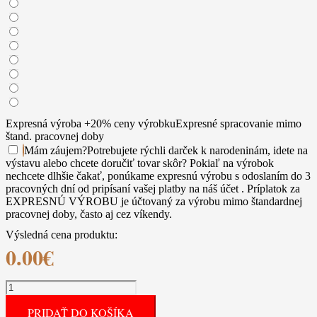
Expresná výroba +20% ceny výrobku
Expresné spracovanie mimo
štand. pracovnej doby
Mám záujem
?
Potrebujete rýchli darček k narodeninám, idete na
výstavu alebo chcete doručiť tovar skôr? Pokiaľ na výrobok
nechcete dlhšie čakať, ponúkame expresnú výrobu s odoslaním do 3
pracovných dní od pripísaní vašej platby na náš účet . Príplatok za
EXPRESNÚ VÝROBU je účtovaný za výrobu mimo štandardnej
pracovnej doby, často aj cez víkendy.
Výsledná cena produktu:
0.00
€
množstvo
Bielo
PRIDAŤ DO KOŠÍKA
čierny