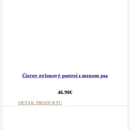
Čierny nylonový postroj s menom psa
46.90
€
DETAIL PRODUKTU