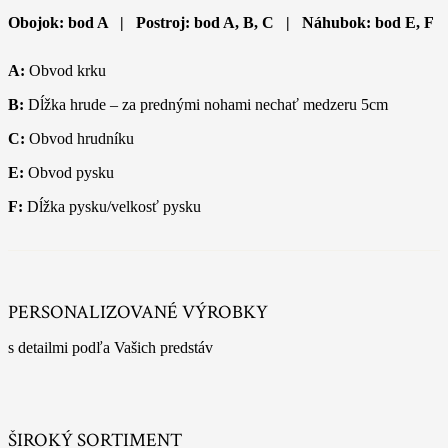
Obojok: bod A | Postroj: bod A, B, C | Náhubok: bod E, F
A:
Obvod krku
B:
Dĺžka hrude – za prednými nohami nechať medzeru 5cm
C:
Obvod hrudníku
E:
Obvod pysku
F:
Dĺžka pysku/velkosť pysku
PERSONALIZOVANÉ VÝROBKY
s detailmi podľa Vašich predstáv
ŠIROKÝ SORTIMENT