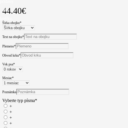
pridaný
44.40
€
do
košíka.
Šírka obojku
*
Text na obojku
*
Plemeno
*
Obvod krku
*
Vek psa
*
Mesiac
*
Poznámka
Vyberte typ písma
*
+
+
+
+