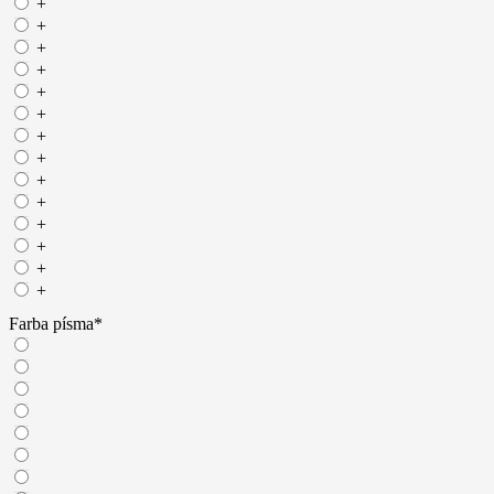
+
+
+
+
+
+
+
+
+
+
+
+
+
+
Farba písma
*