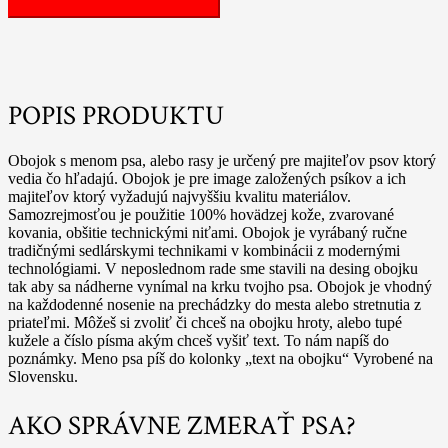
kožený
obojok
s
menom
psa
POPIS PRODUKTU
Obojok s menom psa, alebo rasy je určený pre majiteľov psov ktorý
vedia čo hľadajú. Obojok je pre image založených psíkov a ich
majiteľov ktorý vyžadujú najvyššiu kvalitu materiálov.
Samozrejmosťou je použitie 100% hovädzej kože, zvarované
kovania, obšitie technickými niťami. Obojok je vyrábaný ručne
tradičnými sedlárskymi technikami v kombinácii z modernými
technológiami. V neposlednom rade sme stavili na desing obojku
tak aby sa nádherne vynímal na krku tvojho psa. Obojok je vhodný
na každodenné nosenie na prechádzky do mesta alebo stretnutia z
priateľmi. Môžeš si zvoliť či chceš na obojku hroty, alebo tupé
kužele a číslo písma akým chceš vyšiť text. To nám napíš do
poznámky. Meno psa píš do kolonky „text na obojku“ Vyrobené na
Slovensku.
AKO SPRÁVNE ZMERAŤ PSA?