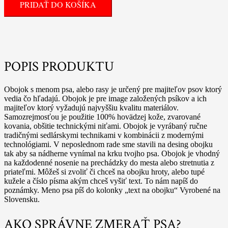
PRIDAŤ DO KOŠÍKA
POPIS PRODUKTU
Obojok s menom psa, alebo rasy je určený pre majiteľov psov ktorý
vedia čo hľadajú. Obojok je pre image založených psíkov a ich
majiteľov ktorý vyžadujú najvyššiu kvalitu materiálov.
Samozrejmosťou je použitie 100% hovädzej kože, zvarované
kovania, obšitie technickými niťami. Obojok je vyrábaný ručne
tradičnými sedlárskymi technikami v kombinácii z modernými
technológiami. V neposlednom rade sme stavili na desing obojku
tak aby sa nádherne vynímal na krku tvojho psa. Obojok je vhodný
na každodenné nosenie na prechádzky do mesta alebo stretnutia z
priateľmi. Môžeš si zvoliť či chceš na obojku hroty, alebo tupé
kužele a číslo písma akým chceš vyšiť text. To nám napíš do
poznámky. Meno psa píš do kolonky „text na obojku“ Vyrobené na
Slovensku.
AKO SPRÁVNE ZMERAŤ PSA?