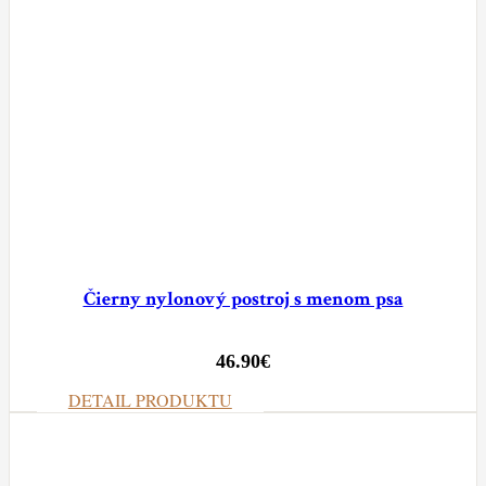
Čierny nylonový postroj s menom psa
46.90
€
DETAIL PRODUKTU