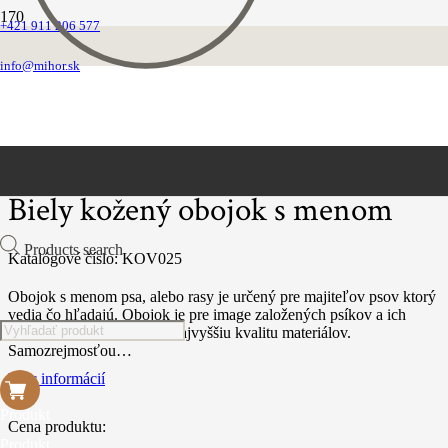
+421 911 206 577
Domovská stránka
Obojky
info@mihor.sk
Obojok kožený s výšivkou
Biely kožený obojok s menom
Biely kožený obojok s menom
Products search
Katalógové číslo:
KOV025
Obojok s menom psa, alebo rasy je určený pre majiteľov psov ktorý
vedia čo hľadajú. Obojok je pre image založených psíkov a ich
majiteľov ktorý vyžadujú najvyššiu kvalitu materiálov.
Samozrejmosťou…
Viac informácií
Produkt
Cena produktu:
Produkt