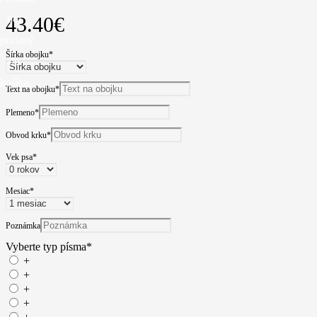
bol
43.40
€
pridaný
Šírka obojku
*
do
košíka.
Text na obojku
*
Plemeno
*
Obvod krku
*
Vek psa
*
Mesiac
*
Poznámka
Vyberte typ písma
*
+
+
+
+