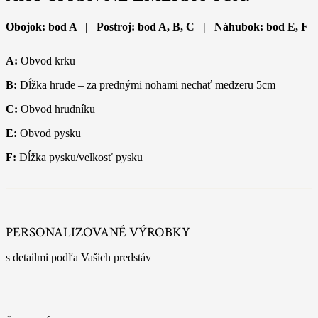
Obojok: bod A | Postroj: bod A, B, C | Náhubok: bod E, F
A:
Obvod krku
B:
Dĺžka hrude – za prednými nohami nechať medzeru 5cm
C:
Obvod hrudníku
E:
Obvod pysku
F:
Dĺžka pysku/velkosť pysku
PERSONALIZOVANÉ VÝROBKY
s detailmi podľa Vašich predstáv