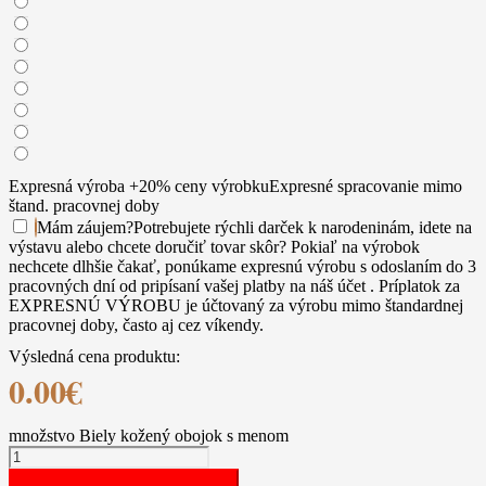
Expresná výroba +20% ceny výrobku
Expresné spracovanie mimo
štand. pracovnej doby
Mám záujem
?
Potrebujete rýchli darček k narodeninám, idete na
výstavu alebo chcete doručiť tovar skôr? Pokiaľ na výrobok
nechcete dlhšie čakať, ponúkame expresnú výrobu s odoslaním do 3
pracovných dní od pripísaní vašej platby na náš účet . Príplatok za
EXPRESNÚ VÝROBU je účtovaný za výrobu mimo štandardnej
pracovnej doby, často aj cez víkendy.
Výsledná cena produktu:
0.00
€
množstvo Biely kožený obojok s menom