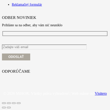
Reklamačný formulár
ODBER NOVINIEK
Prihláste sa na odber, aby vám nić neuniklo
ODPORÚČAME
© 2026 MiHOR. Všetky práva vyhradené.| Web máme od
Visitero