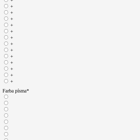
+
+
+
+
+
+
+
+
+
+
+
+
+
+
Farba písma
*