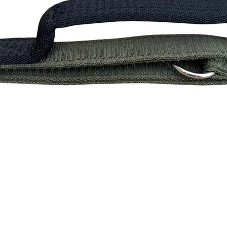
Čierny nylonový postroj s menom psa
46.90
€