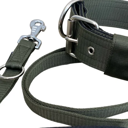
Vodítko lanové čierne prepínacie
24.90
€