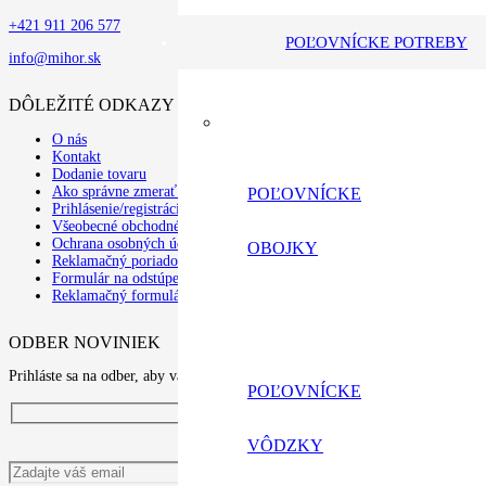
+421 911 206 577
POĽOVNÍCKE POTREBY
info@mihor.sk
DÔLEŽITÉ ODKAZY
O nás
Kontakt
Dodanie tovaru
Ako správne zmerať psa
POĽOVNÍCKE
Prihlásenie/registrácia
Všeobecné obchodné podmienky
Ochrana osobných údajov a poučenie o cookies
OBOJKY
Reklamačný poriadok
Formulár na odstúpenie od zmluvy
Reklamačný formulár
ODBER NOVINIEK
Prihláste sa na odber, aby vám nić neuniklo
POĽOVNÍCKE
VÔDZKY