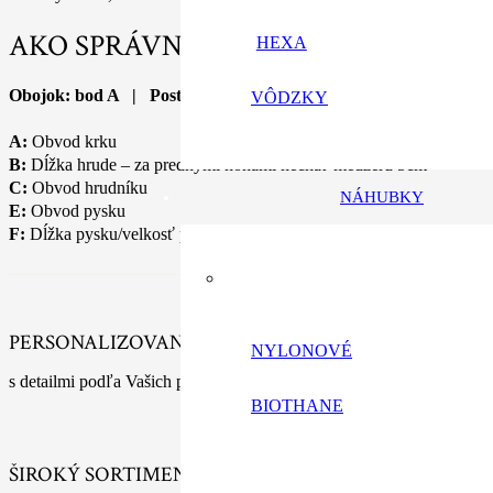
AKO SPRÁVNE ZMERAŤ PSA?
HEXA
Obojok: bod A | Postroj: bod A, B, C | Náhubok: bod E, F
VÔDZKY
A:
Obvod krku
B:
Dĺžka hrude – za prednými nohami nechať medzeru 5cm
C:
Obvod hrudníku
NÁHUBKY
E:
Obvod pysku
F:
Dĺžka pysku/velkosť pysku
PERSONALIZOVANÉ VÝROBKY
NYLONOVÉ
s detailmi podľa Vašich predstáv
BIOTHANE
ŠIROKÝ SORTIMENT