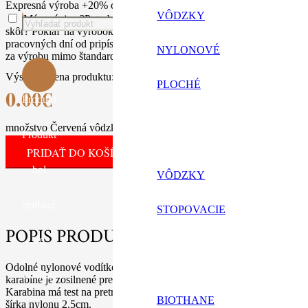
Expresná výroba +20% ceny výrobku
Expresné spracovanie mimo šta
VÔDZKY
Mám záujem
?
Potrebujete rýchli darček k narodeninám, idete na v
skôr? Pokiaľ na výrobok nechcete dlhšie čakať, ponúkame expresnú 
pracovných dní od pripísaní vašej platby na náš účet . Príplato
NYLONOVÉ
za výrobu mimo štandardnej pracovnej doby, často aj cez víkendy.
Výsledná cena produktu:
PLOCHÉ
0.00
€
Produkt
množstvo Červená vôdzka s plochého nylonu
Produkt
PRIDAŤ DO KOŠÍKA
bol
VÔDZKY
pridaný
STOPOVACIE
POPIS PRODUKTU
do
Odolné nylonové vodítko z pevného nylonu. Vôdzka je šitá z dvoch vrst
košíka.
karabíne je zosilnené pre vysokú pevnosť. Vôdzka je veľmi ľahká a n
Karabina má test na pretrhnutie až 260kg . Vhodné pre Bull, no aj p
BIOTHANE
šírka nylonu 2,5cm.