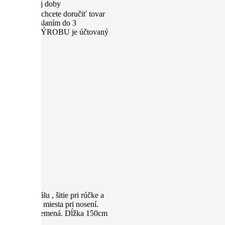
nd. pracovnej doby
ýstavu alebo chcete doručiť tovar
výrobu s odoslaním do 3
k za EXPRESNÚ VÝROBU je účtovaný
iev materiálu , šitie pri rúčke a
ezaberá veľa miesta pri nosení.
re iné veľké plemená. Dĺžka 150cm