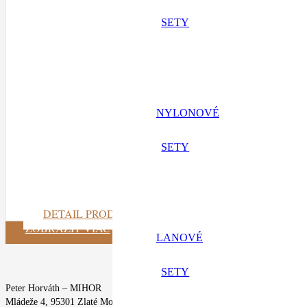
SETY
NYLONOVÉ
SETY
DETAIL PRODUKTU
ZOBRAZIŤ VIAC
LANOVÉ
SETY
Peter Horváth – MIHOR
Mládeže 4, 95301 Zlaté Moravce