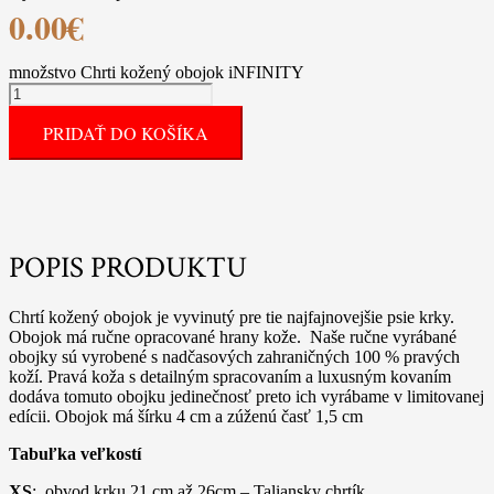
0.00
€
množstvo Chrti kožený obojok iNFINITY
PRIDAŤ DO KOŠÍKA
POPIS PRODUKTU
Chrtí kožený obojok je vyvinutý pre tie najfajnovejšie psie krky.
Obojok má ručne opracované hrany kože. Naše ručne vyrábané
obojky sú vyrobené s nadčasových zahraničných 100 % pravých
koží. Pravá koža s detailným spracovaním a luxusným kovaním
dodáva tomuto obojku jedinečnosť preto ich vyrábame v limitovanej
edícii. Obojok má šírku 4 cm a zúženú časť 1,5 cm
Tabuľka veľkostí
XS
: obvod krku 21 cm až 26cm – Taliansky chrtík