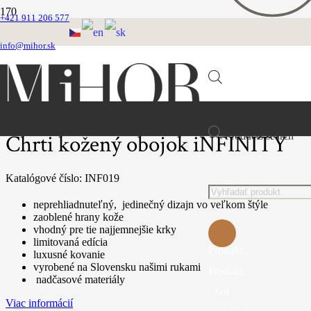
+421 911 206 577
Domovská stránka
Obojky
info@mihor.sk
Chrtie obojky
Kožené Infinity
Chrti kožený obojok iNFINITY
Products search
Chrti kožený obojok iNFINITY
Katalógové číslo:
INF019
neprehliadnuteľný, jedinečný dizajn vo veľkom štýle
zaoblené hrany kože
vhodný pre tie najjemnejšie krky
limitovaná edícia
Produkt
luxusné kovanie
vyrobené na Slovensku našimi rukami
Produkt
nadčasové materiály
bol
Viac informácií