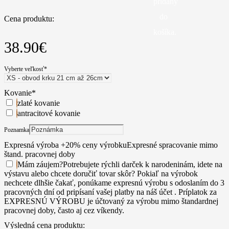
pridaný
do
Cena produktu:
košíka.
38.90
€
Vyberte veľkosť
*
Kovanie
*
zlaté kovanie
antracitové kovanie
Poznamka
Expresná výroba +20% ceny výrobku
Expresné spracovanie mimo
štand. pracovnej doby
Mám záujem
?
Potrebujete rýchli darček k narodeninám, idete na
výstavu alebo chcete doručiť tovar skôr? Pokiaľ na výrobok
nechcete dlhšie čakať, ponúkame expresnú výrobu s odoslaním do 3
pracovných dní od pripísaní vašej platby na náš účet . Príplatok za
EXPRESNÚ VÝROBU je účtovaný za výrobu mimo štandardnej
pracovnej doby, často aj cez víkendy.
Výsledná cena produktu: