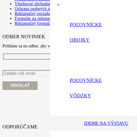
Všeobecné obchodné podmienky
Ochrana osobných údajov a poučenie o cookies
Reklamačný poriadok
Formulár na odstúpenie od zmluvy
Reklamačný formulár
POĽOVNÍCKE
ODBER NOVINIEK
OBOJKY
Prihláste sa na odber, aby vám nić neuniklo
POĽOVNÍCKE
VÔDZKY
IDEME NA VÝSTAVU
ODPORÚČAME