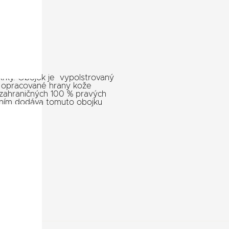
 krky. Obojok je vypolstrovaný
e opracované hrany kože
zahraničných 100 % pravých
aním dodáva tomuto obojku
pet
go atd.
, atd