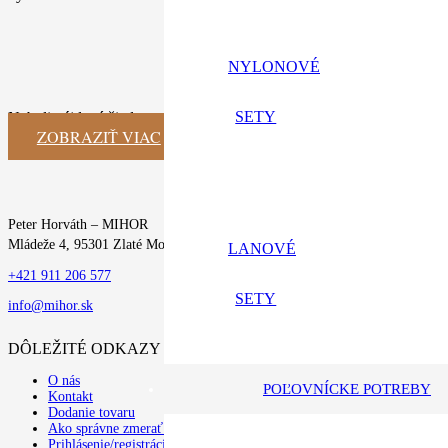
NYLONOVÉ
SETY
Neboli nájdené žiadne výsledky.
ZOBRAZIŤ VIAC
Peter Horváth – MIHOR
Mládeže 4, 95301 Zlaté Moravce
LANOVÉ
+421 911 206 577
SETY
info@mihor.sk
DÔLEŽITÉ ODKAZY
O nás
POĽOVNÍCKE POTREBY
Kontakt
Dodanie tovaru
Ako správne zmerať psa
Prihlásenie/registrácia