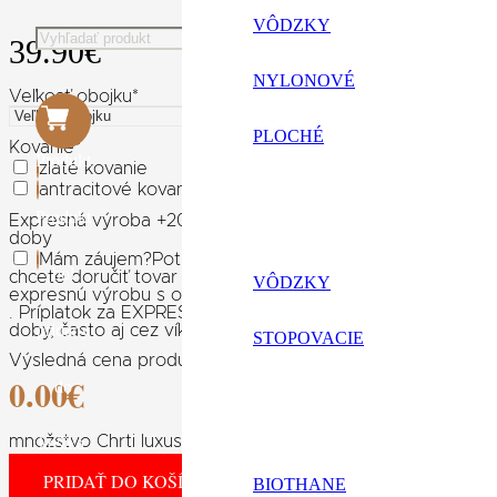
VÔDZKY
39.90
€
NYLONOVÉ
Veľkosť obojku
*
PLOCHÉ
Kovanie
*
Produkt
zlaté kovanie
antracitové kovanie
Produkt
Expresná výroba +20% ceny výrobku
Expresné spracovani
doby
Mám záujem
?
Potrebujete rýchli darček k narodeninám,
bol
chcete doručiť tovar skôr? Pokiaľ na výrobok nechcete dl
VÔDZKY
expresnú výrobu s odoslaním do 3 pracovných dní od pripí
. Príplatok za EXPRESNÚ VÝROBU je účtovaný za výrobu 
pridaný
doby, často aj cez víkendy.
STOPOVACIE
Výsledná cena produktu:
0.00
€
do
množstvo Chrti luxusný koženný obojok
košíka.
PRIDAŤ DO KOŠÍKA
BIOTHANE