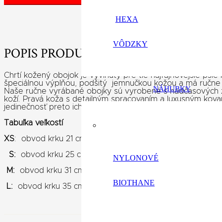
HEXA
VÔDZKY
POPIS PRODUKTU
Chrtí kožený obojok je vyvinutý pre tie najfajnovejšie psie
špeciálnou výplňou, podšitý jemnučkou kožou a má ručn
NÁHUBKY
Naše ručne vyrábané obojky sú vyrobené s nadčasových 
koží. Pravá koža s detailným spracovaním a luxusným kov
jedinečnosť preto ich vyrábame v limitovanej edícii.
Tabuľka veľkostí
XS
: obvod krku 21 cm až 26cm – Taliansky chrtík
S:
obvod krku 25 cm až 32cm – Taliansky chrtík, šteňa vi
NYLONOVÉ
M:
obvod krku 31 cm až 36cm – Vipet, drobná Saluka, Gal
BIOTHANE
L:
obvod krku 35 cm až 41 cm – Saluka, Galgo, Greyhound