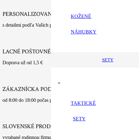
PERSONALIZOVANÉ VÝROBKY
KOŽENÉ
s detailmi podľa Vašich predstáv
NÁHUBKY
LACNÉ POŠTOVNÉ
SETY
Doprava už od 1,5 €
ZÁKAZNÍCKA PODPORA
od 8:00 do 18:00 počas pracovných dní
TAKTICKÉ
SETY
SLOVENSKÉ PRODUKTY
vyrabané rodinnou firmou s tradíciou