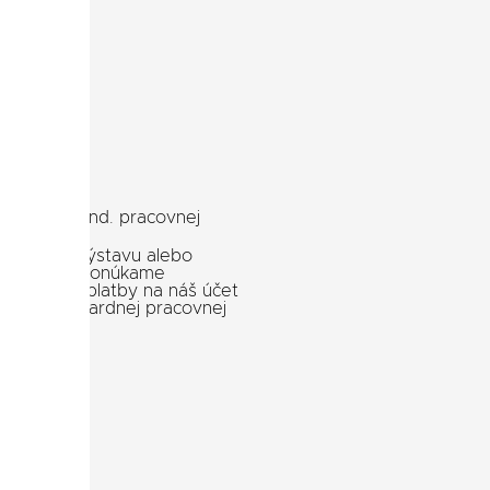
e mimo štand. pracovnej
 idete na výstavu alebo
hšie čakať, ponúkame
saní vašej platby na náš účet
mimo štandardnej pracovnej