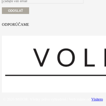
ODPORÚČAME
© 2026 MiHOR. Všetky práva vyhradené.| Web máme od
Visitero