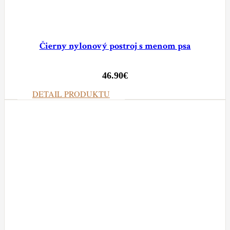
Čierny nylonový postroj s menom psa
46.90
€
DETAIL PRODUKTU