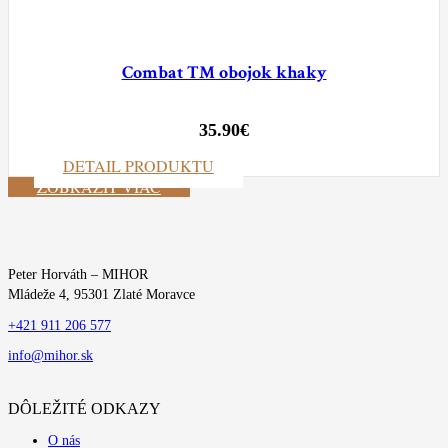
Combat TM obojok khaky
35.90
€
DETAIL PRODUKTU
ZOBRAZIŤ VIAC
Peter Horváth – MIHOR
Mládeže 4, 95301 Zlaté Moravce
+421 911 206 577
info@mihor.sk
DÔLEŽITÉ ODKAZY
O nás