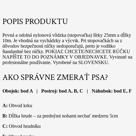
POPIS PRODUKTU
Pevná a odolná nylonová vôdzka (stopovačka) šírky 25mm a dĺžky
10m. Je vhodná na vychádzky a výcvik. Pri stopovačkách sa z
dôvodov bezpečnosti rúčky nedoporučujú, preto je vodítko
štandardné bez rúčky. POKIAĽ CHCETE/NECHCETE RÚČKU
NAPÍŠTE TO DO POZNÁMKY V OBJEDNAVKE. Vyvinuté na
profesionálne používanie. Vyrobené na SLOVENSKU.
AKO SPRÁVNE ZMERAŤ PSA?
Obojok: bod A | Postroj: bod A, B, C | Náhubok: bod E, F
A:
Obvod krku
B:
Dĺžka hrude – za prednými nohami nechať medzeru 5cm
C:
Obvod hrudníku