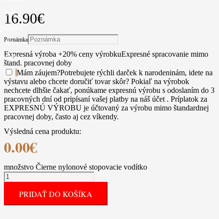
bol
16.90
€
pridaný
Poznámka
do
Expresná výroba +20% ceny výrobku
Expresné spracovanie mimo
košíka.
štand. pracovnej doby
Mám záujem
?
Potrebujete rýchli darček k narodeninám, idete na
výstavu alebo chcete doručiť tovar skôr? Pokiaľ na výrobok
nechcete dlhšie čakať, ponúkame expresnú výrobu s odoslaním do 3
pracovných dní od pripísaní vašej platby na náš účet . Príplatok za
EXPRESNÚ VÝROBU je účtovaný za výrobu mimo štandardnej
pracovnej doby, často aj cez víkendy.
Výsledná cena produktu:
0.00
€
množstvo Čierne nylonové stopovacie vodítko
PRIDAŤ DO KOŠÍKA