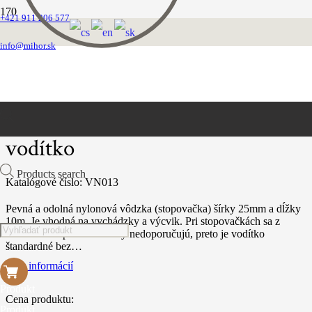
+421 911 206 577
Domovská stránka
Vodítka
info@mihor.sk
Vôdzky nylonové ploché
Čierne nylonové stopovacie vodítko
Čierne nylonové stopovacie
vodítko
Products search
Katalógové číslo:
VN013
Pevná a odolná nylonová vôdzka (stopovačka) šírky 25mm a dĺžky
10m. Je vhodná na vychádzky a výcvik. Pri stopovačkách sa z
dôvodov bezpečnosti rúčky nedoporučujú, preto je vodítko
štandardné bez…
Viac informácií
Produkt
Cena produktu:
Produkt