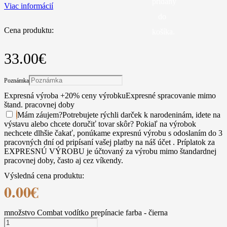
pridaný
Viac informácií
do
Cena produktu:
košíka.
33.00
€
Poznámka
Expresná výroba +20% ceny výrobku
Expresné spracovanie mimo
štand. pracovnej doby
Mám záujem
?
Potrebujete rýchli darček k narodeninám, idete na
výstavu alebo chcete doručiť tovar skôr? Pokiaľ na výrobok
nechcete dlhšie čakať, ponúkame expresnú výrobu s odoslaním do 3
pracovných dní od pripísaní vašej platby na náš účet . Príplatok za
EXPRESNÚ VÝROBU je účtovaný za výrobu mimo štandardnej
pracovnej doby, často aj cez víkendy.
Výsledná cena produktu:
0.00
€
množstvo Combat vodítko prepínacie farba - čierna