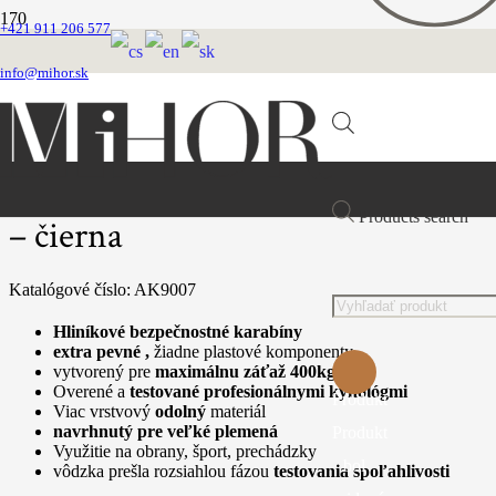
+421 911 206 577
Domovská stránka
Vodítka
info@mihor.sk
Vôdzky nylonové ploché
Combat vodítko prepínacie farba – čierna
Combat vodítko prepínacie farba
Products search
– čierna
Katalógové číslo:
AK9007
Hliníkové bezpečnostné karabíny
extra pevné ,
žiadne plastové komponenty
vytvorený pre
maximálnu záťaž 400kg
Overené a
testované profesionálnymi kynológmi
Produkt
Viac vrstvový
odolný
materiál
navrhnutý pre veľké plemená
Produkt
Využitie na obrany, šport, prechádzky
bol
vôdzka prešla rozsiahlou fázou
testovania spoľahlivosti