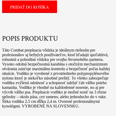
PRIDAŤ DO KOŠÍKA
POPIS PRODUKTU
Táto Combat prepínacia vôdzka je ideálnym riešením pre
profesionálov aj bežných používateľov, ktorí hľadajú spoľahlivú,
robustnú a pohodlnú vôdzku pre svojho štvornohého partnera.
Vysoko odolná bezpečnostná karabína s otočným mechanizmom
otvárania zaisťuje maximálnu kontrolu a bezpečnosť počas každej
situácie. Vodítko je vyrobené z prvotriedneho polypropylénového
nylonu ktorý je niekoľko násobné prešitý. To všetko zabezpečuje
vodítku zvýšenú odolnosť a schopnosť udržať ťah vášho psieho
kamaráta. Vodítko je vhodné na každodenné nosenie, no aj pre
výcvik vášho psa. Prepínacie vodítko je možné nosiť na 3 rôzne
spôsoby – okolo pása, cez rameno, alebo jednoducho do v ruke.
Šírka vodítka 2,5 cm dĺžka 2,4 m. Overené profesionálnymi
kynológmi. VYROBENÉ NA SLOVENSKU.