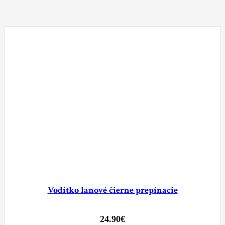
Vodítko lanové čierne prepínacie
24.90
€