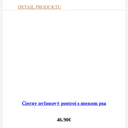
DETAIL PRODUKTU
Čierny nylonový postroj s menom psa
46.90
€