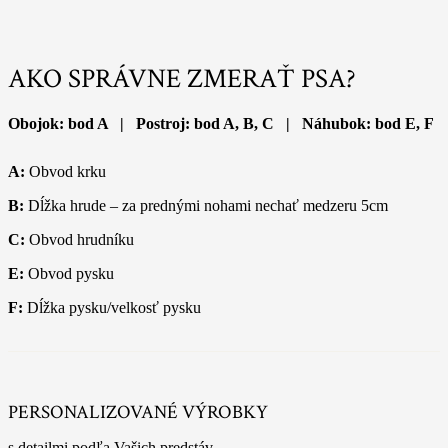
AKO SPRÁVNE ZMERAŤ PSA?
Obojok: bod A | Postroj: bod A, B, C | Náhubok: bod E, F
A:
Obvod krku
B:
Dĺžka hrude – za prednými nohami nechať medzeru 5cm
C:
Obvod hrudníku
E:
Obvod pysku
F:
Dĺžka pysku/velkosť pysku
PERSONALIZOVANÉ VÝROBKY
s detailmi podľa Vašich predstáv