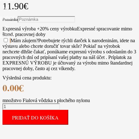
11.90
€
bol
pridaný
Poznámka
do
Expresná výroba +20% ceny výrobku
Expresné spracovanie mimo
štand. pracovnej doby
košíka.
Mám záujem
?
Potrebujete rýchli darček k narodeninám, idete na
výstavu alebo chcete doručiť tovar skôr? Pokiaľ na výrobok
nechcete dlhšie čakať, ponúkame expresnú výrobu s odoslaním do 3
pracovných dní od pripísaní vašej platby na náš účet . Príplatok za
EXPRESNÚ VÝROBU je účtovaný za výrobu mimo štandardnej
pracovnej doby, často aj cez víkendy.
Výsledná cena produktu:
0.00
€
množstvo Fialová vôdzka s plochého nylonu
PRIDAŤ DO KOŠÍKA