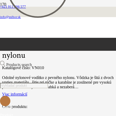
+421 911 206 577
Domovská stránka
Vodítka
info@mihor.sk
Vôdzky nylonové ploché
Fialová vôdzka s plochého nylonu
Fialová vôdzka s plochého
nylonu
Products search
Katalógové číslo:
VN010
Odolné nylonové vodítko z pevného nylonu. Vôdzka je šitá z dvoch
vrstiev materiálu , šitie pri rúčke a karabíne je zosilnené pre vysokú
pevnosť. Vôdzka je veľmi ľahká a nezaberá…
Viac informácií
Cena produktu:
Produkt
Produkt