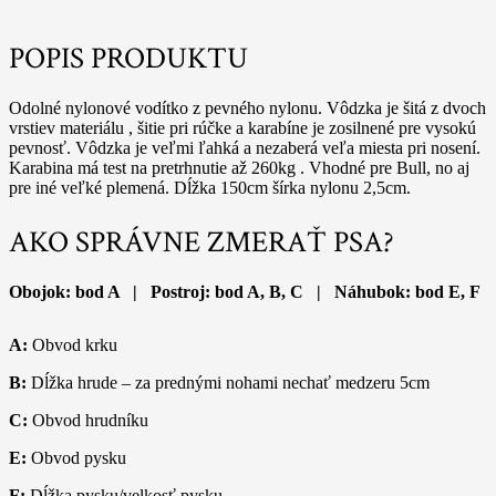
POPIS PRODUKTU
Odolné nylonové vodítko z pevného nylonu. Vôdzka je šitá z dvoch
vrstiev materiálu , šitie pri rúčke a karabíne je zosilnené pre vysokú
pevnosť. Vôdzka je veľmi ľahká a nezaberá veľa miesta pri nosení.
Karabina má test na pretrhnutie až 260kg . Vhodné pre Bull, no aj
pre iné veľké plemená. Dĺžka 150cm šírka nylonu 2,5cm.
AKO SPRÁVNE ZMERAŤ PSA?
Obojok: bod A | Postroj: bod A, B, C | Náhubok: bod E, F
A:
Obvod krku
B:
Dĺžka hrude – za prednými nohami nechať medzeru 5cm
C:
Obvod hrudníku
E:
Obvod pysku
F:
Dĺžka pysku/velkosť pysku