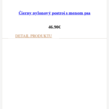
Čierny nylonový postroj s menom psa
46.90
€
DETAIL PRODUKTU