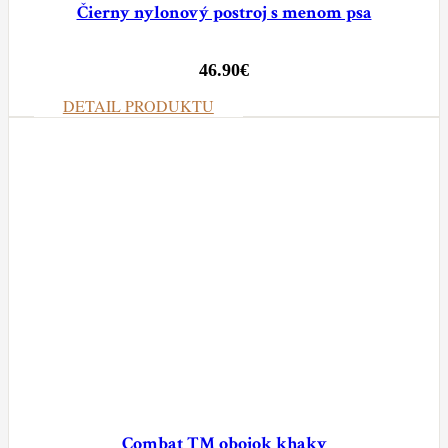
Čierny nylonový postroj s menom psa
46.90
€
DETAIL PRODUKTU
Combat TM obojok khaky