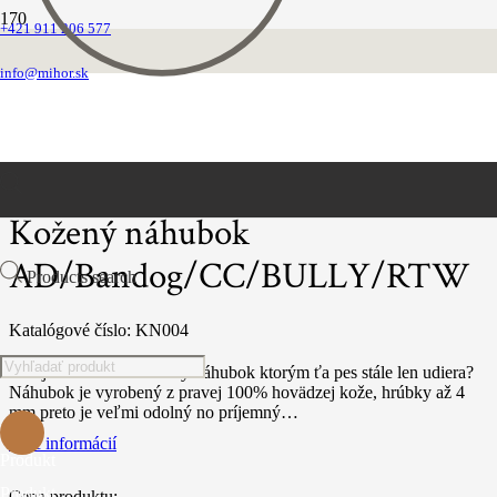
+421 911 206 577
Domovská stránka
Náhubky
info@mihor.sk
Kožené náhubky
Kožený náhubok AD/Bandog/CC/BULLY/RTW
Kožený náhubok
AD/Bandog/CC/BULLY/RTW
Products search
Katalógové číslo:
KN004
Už aj teba omrzel kovový náhubok ktorým ťa pes stále len udiera?
Náhubok je vyrobený z pravej 100% hovädzej kože, hrúbky až 4
mm preto je veľmi odolný no príjemný…
Viac informácií
Produkt
Produkt
Cena produktu: