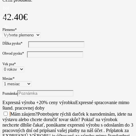
bol
42.40
€
pridaný
do
Plemeno
*
košíka.
Dĺžka pysku
*
Obvod pysku
*
Vek psa
*
Mesiac
*
Poznámka
Expresná výroba +20% ceny výrobku
Expresné spracovanie mimo
štand. pracovnej doby
Mám záujem
?
Potrebujete rýchli darček k narodeninám, idete na
výstavu alebo chcete doručiť tovar skôr? Pokiaľ na výrobok
nechcete dlhšie čakať, ponúkame expresnú výrobu s odoslaním do 3
pracovných dní od pripísaní vašej platby na náš účet . Príplatok za
EXPRESNÚ VÝROBU je účtovaný za výrobu mimo štandardnej