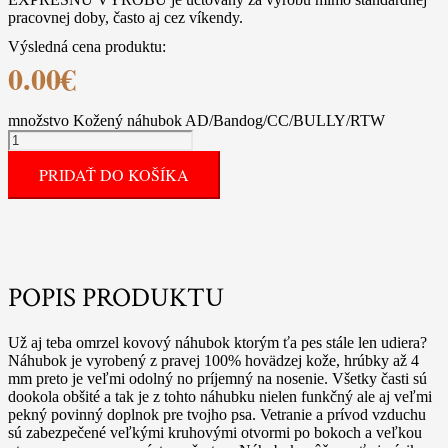
pracovnej doby, často aj cez víkendy.
Výsledná cena produktu:
0.00
€
množstvo Kožený náhubok AD/Bandog/CC/BULLY/RTW
PRIDAŤ DO KOŠÍKA
POPIS PRODUKTU
Už aj teba omrzel kovový náhubok ktorým ťa pes stále len udiera?
Náhubok je vyrobený z pravej 100% hovädzej kože, hrúbky až 4
mm preto je veľmi odolný no príjemný na nosenie. Všetky časti sú
dookola obšité a tak je z tohto náhubku nielen funkčný ale aj veľmi
pekný povinný doplnok pre tvojho psa. Vetranie a prívod vzduchu
sú zabezpečené veľkými kruhovými otvormi po bokoch a veľkou