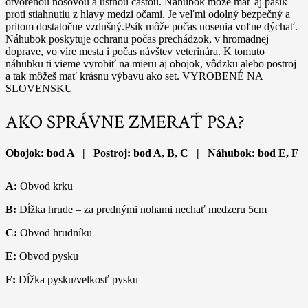
otvorenou nosovou a ústnou častou. Náhubok môže mať aj pásik
proti stiahnutiu z hlavy medzi očami. Je veľmi odolný bezpečný a
pritom dostatočne vzdušný.Psík môže počas nosenia voľne dýchať.
Náhubok poskytuje ochranu počas prechádzok, v hromadnej
doprave, vo víre mesta i počas návštev veterinára. K tomuto
náhubku ti vieme vyrobiť na mieru aj obojok, vôdzku alebo postroj
a tak môžeš mať krásnu výbavu ako set. VYROBENÉ NA
SLOVENSKU
AKO SPRÁVNE ZMERAŤ PSA?
Obojok: bod A | Postroj: bod A, B, C | Náhubok: bod E, F
A:
Obvod krku
B:
Dĺžka hrude – za prednými nohami nechať medzeru 5cm
C:
Obvod hrudníku
E:
Obvod pysku
F:
Dĺžka pysku/velkosť pysku