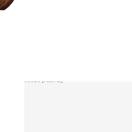
nd. pracovnej doby
ýstavu alebo chcete doručiť tovar
výrobu s odoslaním do 3
k za EXPRESNÚ VÝROBU je účtovaný