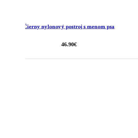
Čierny nylonový postroj s menom psa
46.90
€