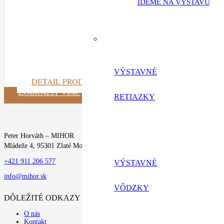
IDEME NA VÝSTAVU
VÝSTAVNÉ
DETAIL PRODUKTU
ZOBRAZIŤ VIAC
RETIAZKY
Peter Horváth – MIHOR
Mládeže 4, 95301 Zlaté Moravce
+421 911 206 577
VÝSTAVNÉ
info@mihor.sk
VÔDZKY
DÔLEŽITÉ ODKAZY
O nás
Kontakt