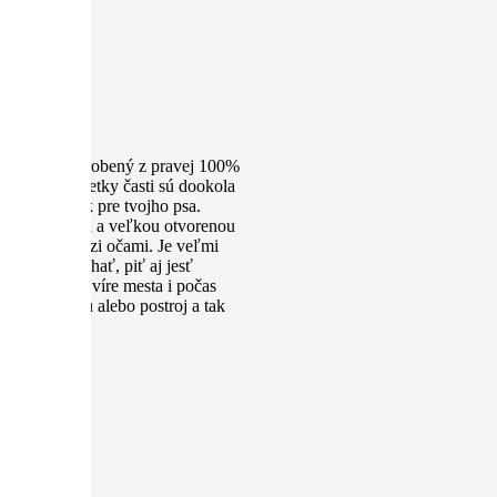
Náhubok je vyrobený z pravej 100%
 nosenie. Všetky časti sú dookola
vinný doplnok pre tvojho psa.
mi po bokoch a veľkou otvorenou
 z hlavy medzi očami. Je veľmi
a voľne dýchať, piť aj jesť
doprave, vo víre mesta i počas
ojok, vôdzku alebo postroj a tak
U