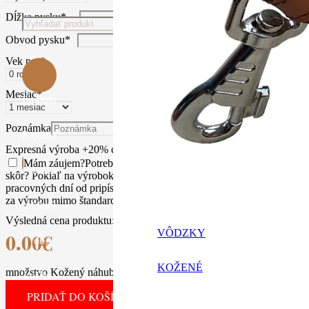
Dĺžka pysku
*
Obvod pysku
*
Vek psa
*
Mesiac
*
Produkt
Poznámka
Produkt
Expresná výroba +20% ceny výrobku
Expresné spracovanie mimo šta
Mám záujem
?
Potrebujete rýchli darček k narodeninám, idete na v
bol
skôr? Pokiaľ na výrobok nechcete dlhšie čakať, ponúkame expresnú 
pracovných dní od pripísaní vašej platby na náš účet . Príplato
za výrobu mimo štandardnej pracovnej doby, často aj cez víkendy.
pridaný
Výsledná cena produktu:
VÔDZKY
0.00
€
do
KOŽENÉ
množstvo Kožený náhubok Amstaff, Pitbull
košíka.
PRIDAŤ DO KOŠÍKA