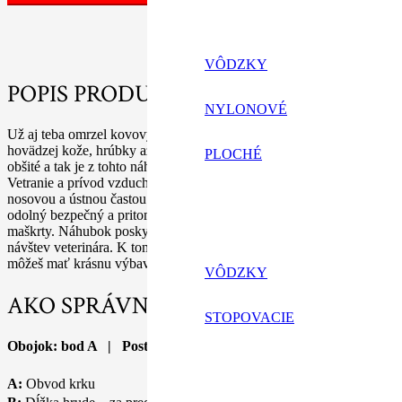
VÔDZKY
POPIS PRODUKTU
NYLONOVÉ
Už aj teba omrzel kovový náhubok ktorým ťa pes stále len udiera? 
hovädzej kože, hrúbky až 4 mm preto je veľmi odolný no príjemný na
PLOCHÉ
obšité a tak je z tohto náhubku nielen funkčný ale aj veľmi pekný po
Vetranie a prívod vzduchu sú zabezpečené veľkými kruhovými otvor
nosovou a ústnou častou. Náhubok môže mať aj pásik proti stiahnutiu
odolný bezpečný a pritom dostatočne vzdušný.Psík môže počas noseni
maškrty. Náhubok poskytuje ochranu počas prechádzok, v hromadnej 
návštev veterinára. K tomuto náhubku ti vieme vyrobiť na mieru aj ob
môžeš mať krásnu výbavu ako set. VYROBENÉ NA SLOVENSK
VÔDZKY
AKO SPRÁVNE ZMERAŤ PSA?
STOPOVACIE
Obojok: bod A | Postroj: bod A, B, C | Náhubok: bod E, F
A:
Obvod krku