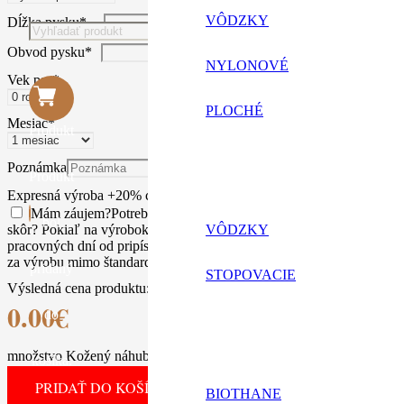
VÔDZKY
Dĺžka pysku
*
Obvod pysku
*
NYLONOVÉ
Vek psa
*
PLOCHÉ
Mesiac
*
Produkt
Poznámka
Produkt
Expresná výroba +20% ceny výrobku
Expresné spracovanie mimo šta
Mám záujem
?
Potrebujete rýchli darček k narodeninám, idete na v
bol
VÔDZKY
skôr? Pokiaľ na výrobok nechcete dlhšie čakať, ponúkame expresnú 
pracovných dní od pripísaní vašej platby na náš účet . Príplato
za výrobu mimo štandardnej pracovnej doby, často aj cez víkendy.
pridaný
STOPOVACIE
Výsledná cena produktu:
0.00
€
do
množstvo Kožený náhubok Amstaff, Pitbull
košíka.
PRIDAŤ DO KOŠÍKA
BIOTHANE