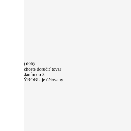
nd. pracovnej doby
ýstavu alebo chcete doručiť tovar
výrobu s odoslaním do 3
k za EXPRESNÚ VÝROBU je účtovaný