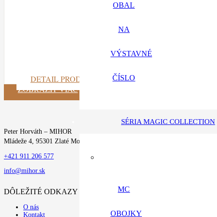
OBAL
NA
VÝSTAVNÉ
ČÍSLO
DETAIL PRODUKTU
ZOBRAZIŤ VIAC
SÉRIA MAGIC COLLECTION
Peter Horváth – MIHOR
Mládeže 4, 95301 Zlaté Moravce
+421 911 206 577
info@mihor.sk
MC
DÔLEŽITÉ ODKAZY
O nás
OBOJKY
Kontakt