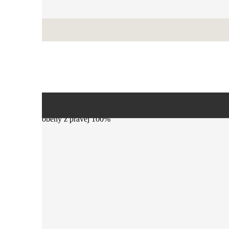
istrácia
Náhubok je vyrobený z pravej 100%