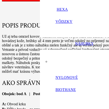
HEXA
VÔDZKY
POPIS PRODUKTU
Už aj teba omrzel kovový náhubok ktorým ťa pes stále len udiera? 
hovädzej kože, hrúbky až 4 mm preto je veľmi odolný no príjemný na
NÁHUBKY
obšité a tak je z tohto náhubku nielen funkčný ale aj veľmi pekný po
Vetranie a prívod vzduchu sú zabezpečené veľkými kruhovými otvor
nosovou a ústnou častou. Náhubok môže mať aj pásik proti stiahnutiu
odolný bezpečný a pritom dostatočne vzdušný.Psík môže počas noseni
maškrty. Náhubok poskytuje ochranu počas prechádzok, v hromadnej 
návštev veterinára. K tomuto náhubku ti vieme vyrobiť na mieru aj ob
môžeš mať krásnu výbavu ako set. VYROBENÉ NA SLOVENSK
NYLONOVÉ
AKO SPRÁVNE ZMERAŤ PSA?
BIOTHANE
Obojok: bod A | Postroj: bod A, B, C | Náhubok: bod E, F
A:
Obvod krku