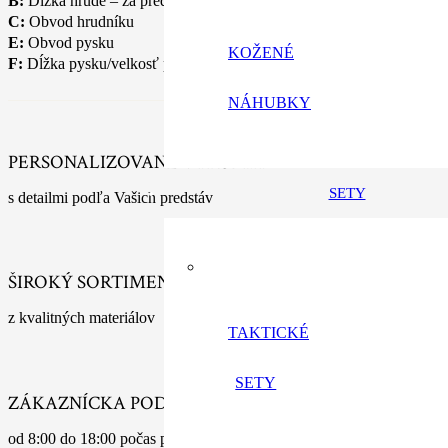
B:
Dĺžka hrude – za prednými nohami nechať medzeru 5cm
C:
Obvod hrudníku
E:
Obvod pysku
KOŽENÉ
F:
Dĺžka pysku/velkosť pysku
NÁHUBKY
PERSONALIZOVANÉ VÝROBKY
SETY
s detailmi podľa Vašich predstáv
ŠIROKÝ SORTIMENT
z kvalitných materiálov
TAKTICKÉ
SETY
ZÁKAZNÍCKA PODPORA
od 8:00 do 18:00 počas pracovných dní