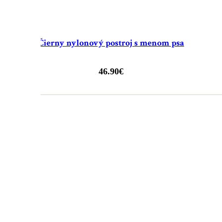
Čierny nylonový postroj s menom psa
46.90
€