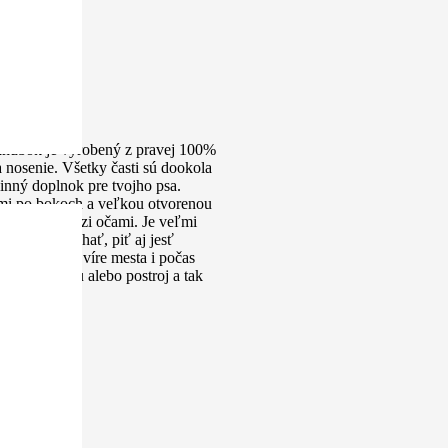
Náhubok je vyrobený z pravej 100%
 nosenie. Všetky časti sú dookola
vinný doplnok pre tvojho psa.
mi po bokoch a veľkou otvorenou
 z hlavy medzi očami. Je veľmi
a voľne dýchať, piť aj jesť
doprave, vo víre mesta i počas
ojok, vôdzku alebo postroj a tak
U