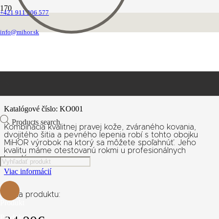
+421 911 206 577
Domovská stránka
Obojky
info@mihor.sk
Kožené nezdobené
Kožený obojok hnedo/čierny
Kožený obojok hnedo/čierny
Katalógové číslo:
KO001
Products search
Kombinácia kvalitnej pravej kože, zváraného kovania,
dvojitého šitia a pevného lepenia robí s tohto obojku
MiHOR výrobok na ktorý sa môžete spoľahnúť. Jeho
kvalitu máme otestovanú rokmi u profesionálnych
kynológov.…
Viac informácií
Cena produktu:
Produkt
Produkt