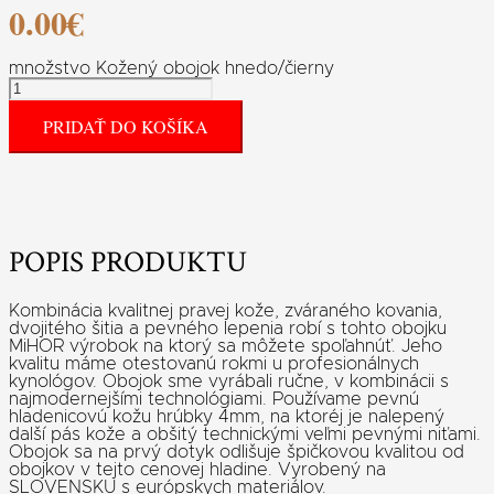
0.00
€
množstvo Kožený obojok hnedo/čierny
PRIDAŤ DO KOŠÍKA
POPIS PRODUKTU
Kombinácia kvalitnej pravej kože, zváraného kovania,
dvojitého šitia a pevného lepenia robí s tohto obojku
MiHOR výrobok na ktorý sa môžete spoľahnúť. Jeho
kvalitu máme otestovanú rokmi u profesionálnych
kynológov. Obojok sme vyrábali ručne, v kombinácii s
najmodernejšími technológiami. Používame pevnú
hladenicovú kožu hrúbky 4mm, na ktoréj je nalepený
další pás kože a obšitý technickými veľmi pevnými niťami.
Obojok sa na prvý dotyk odlišuje špičkovou kvalitou od
obojkov v tejto cenovej hladine. Vyrobený na
SLOVENSKU s európskych materiálov.