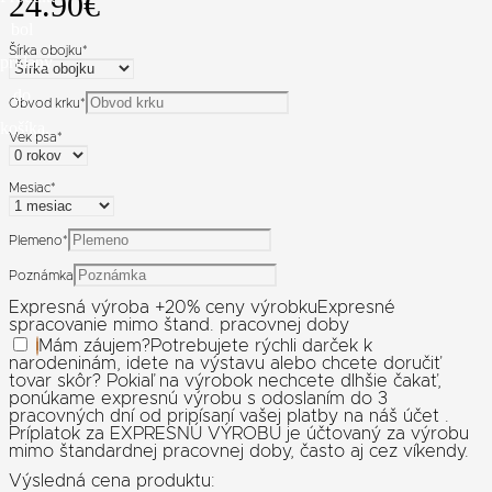
24.90
€
bol
Šírka obojku
*
pridaný
do
Obvod krku
*
košíka.
Vek psa
*
Mesiac
*
Plemeno
*
Poznámka
Expresná výroba +20% ceny výrobku
Expresné
spracovanie mimo štand. pracovnej doby
Mám záujem
?
Potrebujete rýchli darček k
narodeninám, idete na výstavu alebo chcete doručiť
tovar skôr? Pokiaľ na výrobok nechcete dlhšie čakať,
ponúkame expresnú výrobu s odoslaním do 3
pracovných dní od pripísaní vašej platby na náš účet .
Príplatok za EXPRESNÚ VÝROBU je účtovaný za výrobu
mimo štandardnej pracovnej doby, často aj cez víkendy.
Výsledná cena produktu: