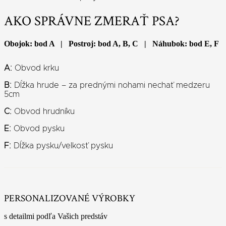
AKO SPRÁVNE ZMERAŤ PSA?
Obojok: bod A | Postroj: bod A, B, C | Náhubok: bod E, F
A:
Obvod krku
B:
Dĺžka hrude – za prednými nohami nechať medzeru
5cm
C:
Obvod hrudníku
E:
Obvod pysku
F:
Dĺžka pysku/velkosť pysku
PERSONALIZOVANÉ VÝROBKY
s detailmi podľa Vašich predstáv