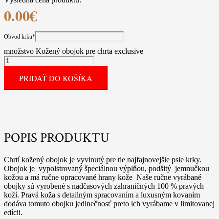
0.00
€
Obvod krku
*
množstvo Kožený obojok pre chrta exclusive
PRIDAŤ DO KOŠÍKA
POPIS PRODUKTU
Chrtí kožený obojok je vyvinutý pre tie najfajnovejšie psie krky.
Obojok je vypolstrovaný špeciálnou výplňou, podšitý jemnučkou
kožou a má ručne opracované hrany kože Naše ručne vyrábané
obojky sú vyrobené s nadčasových zahraničných 100 % pravých
koží. Pravá koža s detailným spracovaním a luxusným kovaním
dodáva tomuto obojku jedinečnosť preto ich vyrábame v limitovanej
edícii.