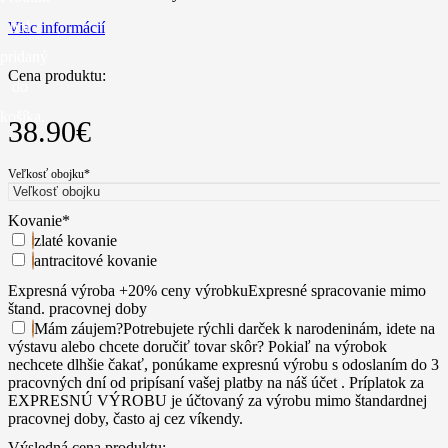
bol
Viac informácií
pridaný
Cena produktu:
do
košíka.
38.90
€
Veľkosť obojku
*
Kovanie
*
zlaté kovanie
antracitové kovanie
Expresná výroba +20% ceny výrobku
Expresné spracovanie mimo
štand. pracovnej doby
Mám záujem
?
Potrebujete rýchli darček k narodeninám, idete na
výstavu alebo chcete doručiť tovar skôr? Pokiaľ na výrobok
nechcete dlhšie čakať, ponúkame expresnú výrobu s odoslaním do 3
pracovných dní od pripísaní vašej platby na náš účet . Príplatok za
EXPRESNÚ VÝROBU je účtovaný za výrobu mimo štandardnej
pracovnej doby, často aj cez víkendy.
Výsledná cena produktu: