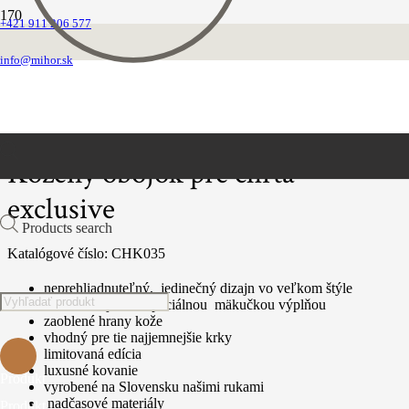
+421 911 206 577
Domovská stránka
Obojky
info@mihor.sk
Chrtie obojky
Kožené luxusné
Kožený obojok pre chrta exclusive
Kožený obojok pre chrta
exclusive
Products search
Katalógové číslo:
CHK035
neprehliadnuteľný, jedinečný dizajn vo veľkom štýle
vnútro obojku zo špeciálnou mäkučkou výplňou
zaoblené hrany kože
vhodný pre tie najjemnejšie krky
limitovaná edícia
luxusné kovanie
Produkt
vyrobené na Slovensku našimi rukami
nadčasové materiály
Produkt