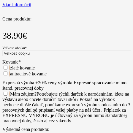
Viac informácií
Cena produktu:
38.90
€
Veľkosť obojku
*
Kovanie
*
zlaté kovanie
antracitové kovanie
Expresná výroba +20% ceny výrobku
Expresné spracovanie mimo
štand. pracovnej doby
Mám záujem
?
Potrebujete rýchli darček k narodeninám, idete na
výstavu alebo chcete doručiť tovar skôr? Pokiaľ na výrobok
nechcete dlhšie čakať, ponúkame expresnú výrobu s odoslaním do 3
pracovných dní od pripísaní vašej platby na náš účet . Príplatok za
EXPRESNÚ VÝROBU je účtovaný za výrobu mimo štandardnej
pracovnej doby, často aj cez víkendy.
Výsledná cena produktu: