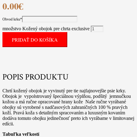
0.00
€
Obvod krku
*
množstvo Kožený obojok pre chrta exclusive
PRIDAŤ DO KOŠÍKA
POPIS PRODUKTU
Chrtí kožený obojok je vyvinutý pre tie najfajnovejšie psie krky.
Obojok je vypolstrovaný špeciálnou výplňou, podšitý jemnučkou
kožou a má ručne opracované hrany kože Naše ručne vyrábané
obojky sú vyrobené s nadčasových zahraničných 100 % pravých
koží. Pravá koža s detailným spracovaním a luxusným kovaním
dodáva tomuto obojku jedinečnosť preto ich vyrábame v limitovanej
edícii.
Tabuľka veľkostí