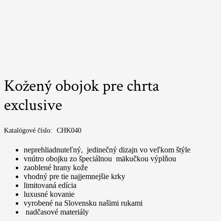
Kožený obojok pre chrta
exclusive
Katalógové číslo:
CHK040
neprehliadnuteľný, jedinečný dizajn vo veľkom štýle
vnútro obojku zo špeciálnou mäkučkou výplňou
zaoblené hrany kože
vhodný pre tie najjemnejšie krky
limitovaná edícia
luxusné kovanie
vyrobené na Slovensku našimi rukami
nadčasové materiály