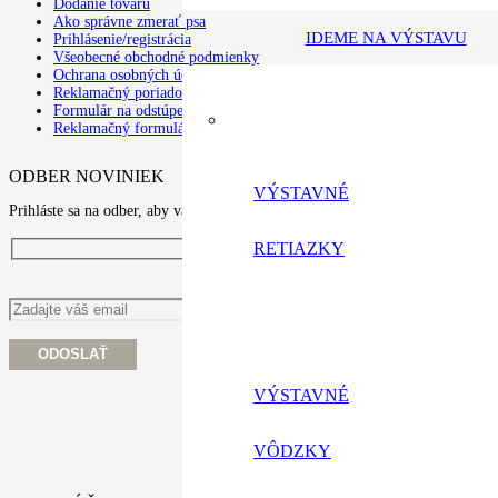
Dodanie tovaru
Ako správne zmerať psa
IDEME NA VÝSTAVU
Prihlásenie/registrácia
Všeobecné obchodné podmienky
Ochrana osobných údajov a poučenie o cookies
Reklamačný poriadok
Formulár na odstúpenie od zmluvy
Reklamačný formulár
ODBER NOVINIEK
VÝSTAVNÉ
Prihláste sa na odber, aby vám nić neuniklo
RETIAZKY
VÝSTAVNÉ
VÔDZKY