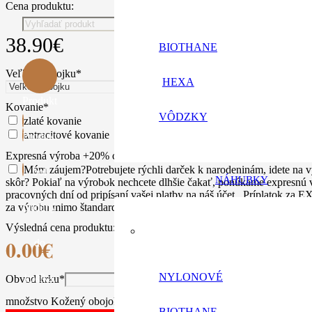
Cena produktu:
38.90
€
BIOTHANE
Veľkosť obojku
*
HEXA
Produkt
Kovanie
*
VÔDZKY
zlaté kovanie
antracitové kovanie
Produkt
Expresná výroba +20% ceny výrobku
Expresné spracovanie mimo šta
Mám záujem
?
Potrebujete rýchli darček k narodeninám, idete na v
bol
NÁHUBKY
skôr? Pokiaľ na výrobok nechcete dlhšie čakať, ponúkame expresnú 
pracovných dní od pripísaní vašej platby na náš účet . Príplato
za výrobu mimo štandardnej pracovnej doby, často aj cez víkendy.
pridaný
Výsledná cena produktu:
0.00
€
do
NYLONOVÉ
košíka.
Obvod krku
*
množstvo Kožený obojok pre chrta exclusive
BIOTHANE