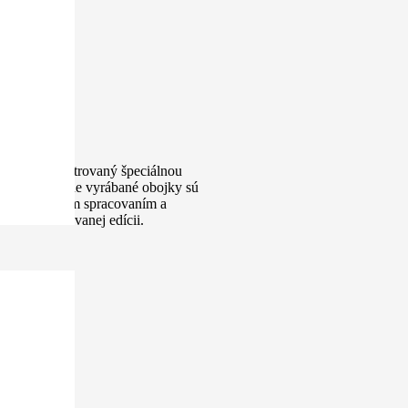
ojok je vypolstrovaný špeciálnou
že Naše ručne vyrábané obojky sú
ža s detailným spracovaním a
me v limitovanej edícii.
ňa Vipet
Galgo atd.
und, atd