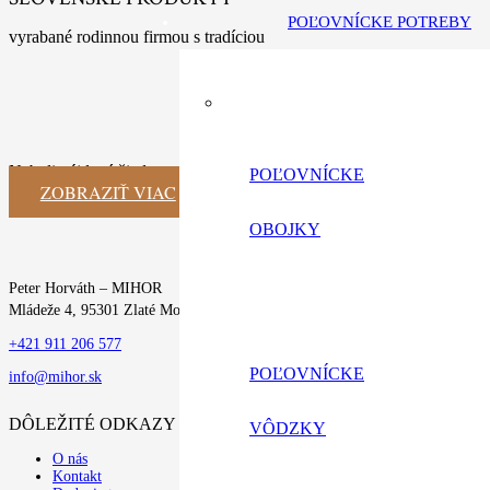
POĽOVNÍCKE POTREBY
vyrabané rodinnou firmou s tradíciou
Neboli nájdené žiadne výsledky.
POĽOVNÍCKE
ZOBRAZIŤ VIAC
OBOJKY
Peter Horváth – MIHOR
Mládeže 4, 95301 Zlaté Moravce
+421 911 206 577
POĽOVNÍCKE
info@mihor.sk
DÔLEŽITÉ ODKAZY
VÔDZKY
O nás
Kontakt