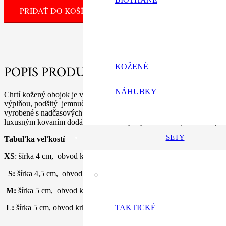
PRIDAŤ DO KOŠÍKA
KOŽENÉ
POPIS PRODUKTU
NÁHUBKY
Chrtí kožený obojok je vyvinutý pre tie najfajnovejšie psie krky. Ob
výplňou, podšitý jemnučkou kožou a má ručne opracované hrany ko
vyrobené s nadčasových zahraničných 100 % pravých koží. Pravá ko
luxusným kovaním dodáva tomuto obojku jedinečnosť preto ich vyrába
SETY
Tabuľka veľkostí
XS
: šírka 4 cm, obvod krku 21 cm až 26 cm – Taliansky chrtík
S:
šírka 4,5 cm, obvod krku 25 cm až 32 cm – Taliansky chrtík, šte
M:
šírka 5 cm, obvod krku 31 cm až 36 cm – Vipet, drobná Saluka, 
TAKTICKÉ
L:
šírka 5 cm, obvod krku 35 cm až 41 cm – Saluka, Galgo, Greyho