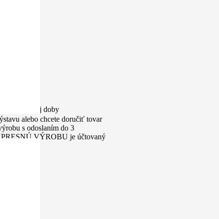
nd. pracovnej doby
ýstavu alebo chcete doručiť tovar
výrobu s odoslaním do 3
k za EXPRESNÚ VÝROBU je účtovaný