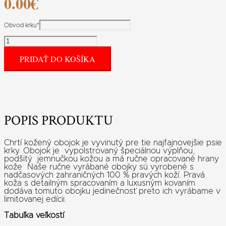
0.00
€
Obvod krku
*
množstvo
Kožený
obojok
PRIDAŤ DO KOŠÍKA
pre
chrta
exclusive
POPIS PRODUKTU
Chrtí kožený obojok je vyvinutý pre tie najfajnovejšie psie
krky. Obojok je vypolstrovaný špeciálnou výplňou,
podšitý jemnučkou kožou a má ručne opracované hrany
kože Naše ručne vyrábané obojky sú vyrobené s
nadčasových zahraničných 100 % pravých koží. Pravá
koža s detailným spracovaním a luxusným kovaním
dodáva tomuto obojku jedinečnosť preto ich vyrábame v
limitovanej edícii.
Tabuľka veľkostí