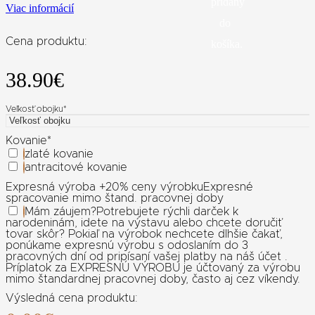
pridaný
Viac informácií
do
Cena produktu:
košíka.
38.90
€
Veľkosť obojku
*
Kovanie
*
zlaté kovanie
antracitové kovanie
Expresná výroba +20% ceny výrobku
Expresné
spracovanie mimo štand. pracovnej doby
Mám záujem
?
Potrebujete rýchli darček k
narodeninám, idete na výstavu alebo chcete doručiť
tovar skôr? Pokiaľ na výrobok nechcete dlhšie čakať,
ponúkame expresnú výrobu s odoslaním do 3
pracovných dní od pripísaní vašej platby na náš účet .
Príplatok za EXPRESNÚ VÝROBU je účtovaný za výrobu
mimo štandardnej pracovnej doby, často aj cez víkendy.
Výsledná cena produktu: