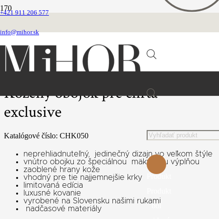
+421 911 206 577
Domovská stránka
Obojky
info@mihor.sk
Chrtie obojky
Kožené luxusné
Kožený obojok pre chrta exclusive
Kožený obojok pre chrta
Products
exclusive
search
Katalógové číslo:
CHK050
neprehliadnuteľný, jedinečný dizajn vo veľkom štýle
vnútro obojku zo špeciálnou mäkučkou výplňou
zaoblené hrany kože
Produkt
vhodný pre tie najjemnejšie krky
limitovaná edícia
Produkt
luxusné kovanie
vyrobené na Slovensku našimi rukami
bol
nadčasové materiály