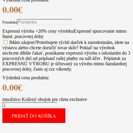
0.00
€
Poznámka
Expresná výroba +20% ceny výrobku
Expresné spracovanie mimo
štand. pracovnej doby
Mám záujem
?
Potrebujete rýchli darček k narodeninám, idete na
výstavu alebo chcete doručiť tovar skôr? Pokiaľ na výrobok
nechcete dlhšie čakať, ponúkame expresnú výrobu s odoslaním do 3
pracovných dní od pripísaní vašej platby na náš účet . Príplatok za
EXPRESNÚ VÝROBU je účtovaný za výrobu mimo štandardnej
pracovnej doby, často aj cez víkendy.
Výsledná cena produktu:
0.00
€
množstvo Kožený obojok pre chrta exclusive
PRIDAŤ DO KOŠÍKA