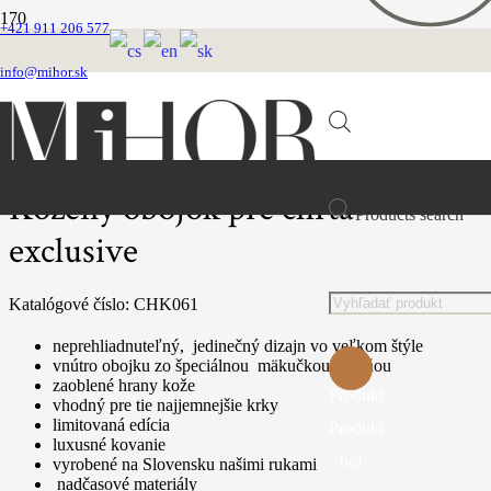
+421 911 206 577
Domovská stránka
Obojky
info@mihor.sk
Chrtie obojky
Kožené luxusné
Kožený obojok pre chrta exclusive
Kožený obojok pre chrta
Products search
exclusive
Katalógové číslo:
CHK061
neprehliadnuteľný, jedinečný dizajn vo veľkom štýle
vnútro obojku zo špeciálnou mäkučkou výplňou
zaoblené hrany kože
Produkt
vhodný pre tie najjemnejšie krky
limitovaná edícia
Produkt
luxusné kovanie
bol
vyrobené na Slovensku našimi rukami
nadčasové materiály