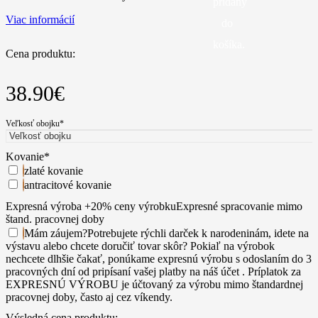
pridaný
Viac informácií
do
košíka.
Cena produktu:
38.90
€
Veľkosť obojku
*
Kovanie
*
zlaté kovanie
antracitové kovanie
Expresná výroba +20% ceny výrobku
Expresné spracovanie mimo
štand. pracovnej doby
Mám záujem
?
Potrebujete rýchli darček k narodeninám, idete na
výstavu alebo chcete doručiť tovar skôr? Pokiaľ na výrobok
nechcete dlhšie čakať, ponúkame expresnú výrobu s odoslaním do 3
pracovných dní od pripísaní vašej platby na náš účet . Príplatok za
EXPRESNÚ VÝROBU je účtovaný za výrobu mimo štandardnej
pracovnej doby, často aj cez víkendy.
Výsledná cena produktu: