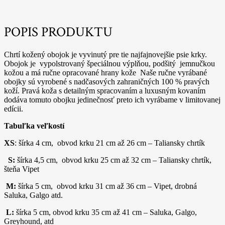
POPIS PRODUKTU
Chrtí kožený obojok je vyvinutý pre tie najfajnovejšie psie krky.
Obojok je vypolstrovaný špeciálnou výplňou, podšitý jemnučkou
kožou a má ručne opracované hrany kože Naše ručne vyrábané
obojky sú vyrobené s nadčasových zahraničných 100 % pravých
koží. Pravá koža s detailným spracovaním a luxusným kovaním
dodáva tomuto obojku jedinečnosť preto ich vyrábame v limitovanej
edícii.
Tabuľka veľkostí
XS
: šírka 4 cm, obvod krku 21 cm až 26 cm – Taliansky chrtík
S:
šírka 4,5 cm, obvod krku 25 cm až 32 cm – Taliansky chrtík,
šteňa Vipet
M:
šírka 5 cm, obvod krku 31 cm až 36 cm – Vipet, drobná
Saluka, Galgo atd.
L:
šírka 5 cm, obvod krku 35 cm až 41 cm – Saluka, Galgo,
Greyhound, atd