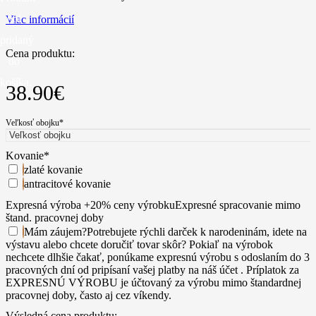
bol
Viac informácií
pridaný
Cena produktu:
do
košíka.
38.90
€
Veľkosť obojku
*
Kovanie
*
zlaté kovanie
antracitové kovanie
Expresná výroba +20% ceny výrobku
Expresné spracovanie mimo
štand. pracovnej doby
Mám záujem
?
Potrebujete rýchli darček k narodeninám, idete na
výstavu alebo chcete doručiť tovar skôr? Pokiaľ na výrobok
nechcete dlhšie čakať, ponúkame expresnú výrobu s odoslaním do 3
pracovných dní od pripísaní vašej platby na náš účet . Príplatok za
EXPRESNÚ VÝROBU je účtovaný za výrobu mimo štandardnej
pracovnej doby, často aj cez víkendy.
Výsledná cena produktu: