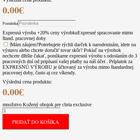
0.00
€
Poznámka
Expresná výroba +20% ceny výrobku
Expresné spracovanie mimo
štand. pracovnej doby
Mám záujem
?
Potrebujete rýchli darček k narodeninám, idete na
výstavu alebo chcete doručiť tovar skôr? Pokiaľ na výrobok
nechcete dlhšie čakať, ponúkame expresnú výrobu s odoslaním do 3
pracovných dní od pripísaní vašej platby na náš účet . Príplatok za
EXPRESNÚ VÝROBU je účtovaný za výrobu mimo štandardnej
pracovnej doby, často aj cez víkendy.
Výsledná cena produktu:
0.00
€
množstvo Kožený obojok pre chrta exclusive
PRIDAŤ DO KOŠÍKA