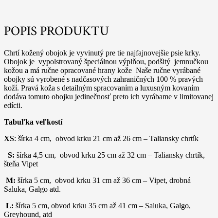
POPIS PRODUKTU
Chrtí kožený obojok je vyvinutý pre tie najfajnovejšie psie krky.
Obojok je vypolstrovaný špeciálnou výplňou, podšitý jemnučkou
kožou a má ručne opracované hrany kože Naše ručne vyrábané
obojky sú vyrobené s nadčasových zahraničných 100 % pravých
koží. Pravá koža s detailným spracovaním a luxusným kovaním
dodáva tomuto obojku jedinečnosť preto ich vyrábame v limitovanej
edícii.
Tabuľka veľkostí
XS
: šírka 4 cm, obvod krku 21 cm až 26 cm – Taliansky chrtík
S:
šírka 4,5 cm, obvod krku 25 cm až 32 cm – Taliansky chrtík,
šteňa Vipet
M:
šírka 5 cm, obvod krku 31 cm až 36 cm – Vipet, drobná
Saluka, Galgo atd.
L:
šírka 5 cm, obvod krku 35 cm až 41 cm – Saluka, Galgo,
Greyhound, atd