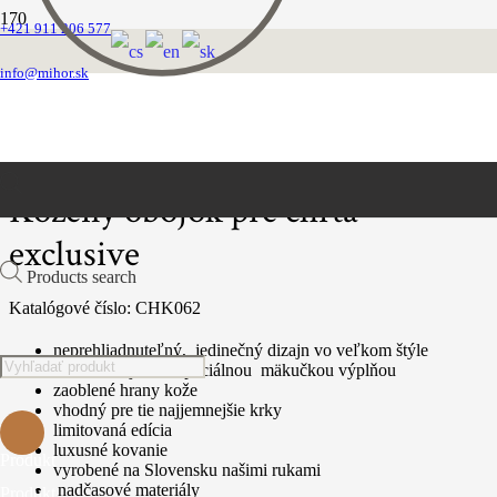
+421 911 206 577
Domovská stránka
Obojky
info@mihor.sk
Chrtie obojky
Kožené luxusné
Kožený obojok pre chrta exclusive
Kožený obojok pre chrta
exclusive
Products search
Katalógové číslo:
CHK062
neprehliadnuteľný, jedinečný dizajn vo veľkom štýle
vnútro obojku zo špeciálnou mäkučkou výplňou
zaoblené hrany kože
vhodný pre tie najjemnejšie krky
limitovaná edícia
luxusné kovanie
Produkt
vyrobené na Slovensku našimi rukami
nadčasové materiály
Produkt