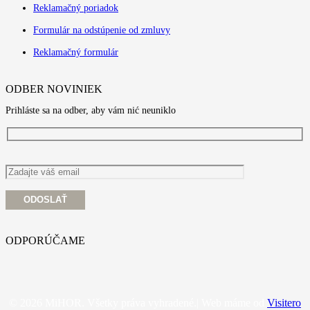
Reklamačný poriadok
Formulár na odstúpenie od zmluvy
Reklamačný formulár
ODBER NOVINIEK
Prihláste sa na odber, aby vám nić neuniklo
ODPORÚČAME
© 2026 MiHOR. Všetky práva vyhradené.| Web máme od
Visitero