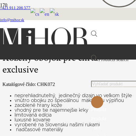
+421 911 206 577
Domovská stránka
Obojky
info@mihor.sk
Chrtie obojky
Kožené luxusné
Kožený obojok pre chrta exclusive
Kožený obojok pre chrta
Products search
exclusive
Katalógové číslo:
CHK072
neprehliadnuteľný, jedinečný dizajn vo veľkom štýle
vnútro obojku zo špeciálnou mäkučkou výplňou
zaoblené hrany kože
Produkt
vhodný pre tie najjemnejšie krky
limitovaná edícia
Produkt
luxusné kovanie
vyrobené na Slovensku našimi rukami
bol
nadčasové materiály