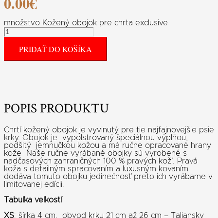
0.00
€
množstvo Kožený obojok pre chrta exclusive
PRIDAŤ DO KOŠÍKA
POPIS PRODUKTU
Chrtí kožený obojok je vyvinutý pre tie najfajnovejšie psie
krky. Obojok je vypolstrovaný špeciálnou výplňou,
podšitý jemnučkou kožou a má ručne opracované hrany
kože Naše ručne vyrábané obojky sú vyrobené s
nadčasových zahraničných 100 % pravých koží. Pravá
koža s detailným spracovaním a luxusným kovaním
dodáva tomuto obojku jedinečnosť preto ich vyrábame v
limitovanej edícii.
Tabuľka veľkostí
XS
: šírka 4 cm, obvod krku 21 cm až 26 cm – Taliansky