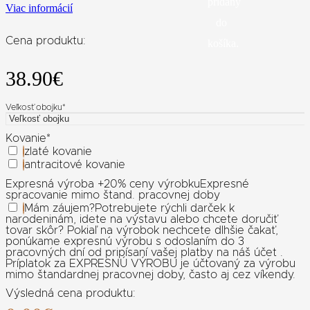
pridaný
Viac informácií
do
Cena produktu:
košíka.
38.90
€
Veľkosť obojku
*
Kovanie
*
zlaté kovanie
antracitové kovanie
Expresná výroba +20% ceny výrobku
Expresné
spracovanie mimo štand. pracovnej doby
Mám záujem
?
Potrebujete rýchli darček k
narodeninám, idete na výstavu alebo chcete doručiť
tovar skôr? Pokiaľ na výrobok nechcete dlhšie čakať,
ponúkame expresnú výrobu s odoslaním do 3
pracovných dní od pripísaní vašej platby na náš účet .
Príplatok za EXPRESNÚ VÝROBU je účtovaný za výrobu
mimo štandardnej pracovnej doby, často aj cez víkendy.
Výsledná cena produktu: