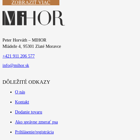
ZOBRAZIŤ VIAC
Peter Horváth – MIHOR
Mládeže 4, 95301 Zlaté Moravce
+421 911 206 577
info@mihor.sk
DÔLEŽITÉ ODKAZY
O nás
Kontakt
Dodanie tovaru
Ako správne zmerať psa
Prihlásenie/registrácia