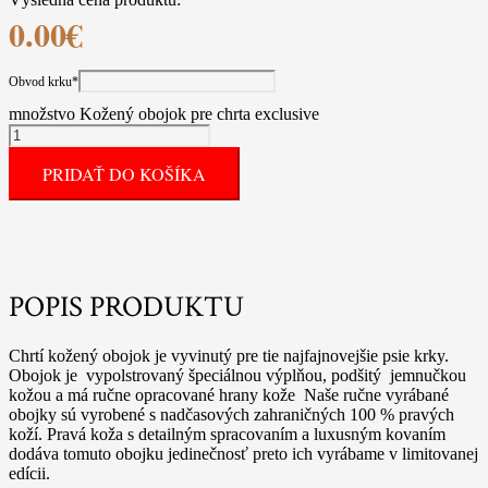
0.00
€
Obvod krku
*
množstvo Kožený obojok pre chrta exclusive
PRIDAŤ DO KOŠÍKA
POPIS PRODUKTU
Chrtí kožený obojok je vyvinutý pre tie najfajnovejšie psie krky.
Obojok je vypolstrovaný špeciálnou výplňou, podšitý jemnučkou
kožou a má ručne opracované hrany kože Naše ručne vyrábané
obojky sú vyrobené s nadčasových zahraničných 100 % pravých
koží. Pravá koža s detailným spracovaním a luxusným kovaním
dodáva tomuto obojku jedinečnosť preto ich vyrábame v limitovanej
edícii.