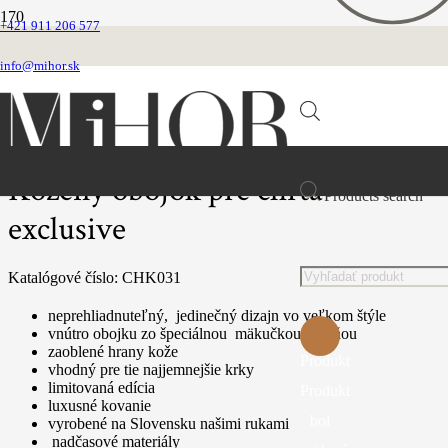
+421 911 206 577
Domovská stránka
Obojky
info@mihor.sk
Chrtie obojky
Kožené luxusné
Kožený obojok pre chrta exclusive
Kožený obojok pre chrta
Products search
exclusive
Katalógové číslo:
CHK031
neprehliadnuteľný, jedinečný dizajn vo veľkom štýle
vnútro obojku zo špeciálnou mäkučkou výplňou
zaoblené hrany kože
Produkt
vhodný pre tie najjemnejšie krky
limitovaná edícia
Produkt
luxusné kovanie
bol
vyrobené na Slovensku našimi rukami
nadčasové materiály