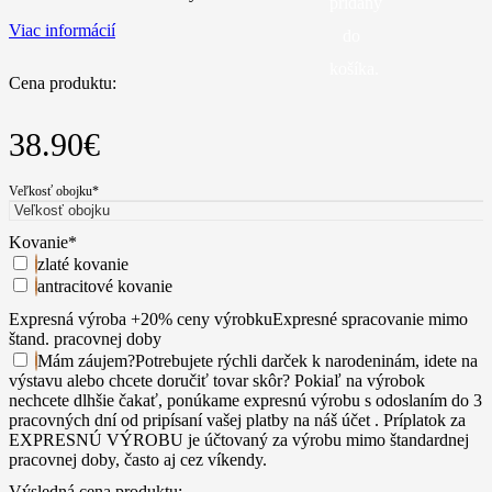
pridaný
Viac informácií
do
košíka.
Cena produktu:
38.90
€
Veľkosť obojku
*
Kovanie
*
zlaté kovanie
antracitové kovanie
Expresná výroba +20% ceny výrobku
Expresné spracovanie mimo
štand. pracovnej doby
Mám záujem
?
Potrebujete rýchli darček k narodeninám, idete na
výstavu alebo chcete doručiť tovar skôr? Pokiaľ na výrobok
nechcete dlhšie čakať, ponúkame expresnú výrobu s odoslaním do 3
pracovných dní od pripísaní vašej platby na náš účet . Príplatok za
EXPRESNÚ VÝROBU je účtovaný za výrobu mimo štandardnej
pracovnej doby, často aj cez víkendy.
Výsledná cena produktu: