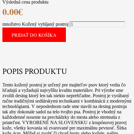
Výsledná cena produktu
0.00
€
množstvo Kožený vybíjaný postroj
PRIDAŤ DO KOŠÍKA
POPIS PRODUKTU
Tento kožený postroj je určený pre majiteľov psov ktorý vedia čo
hľadajú a vyžadujú najvyššiu kvalitu materiálov. Pri výrobe sme
zvolili desing ktorý len tak niekto neprehľadne. Postroj je vyrábaný
ručne tradičnými sedlárskymi technikami v kombinácii z modernými
technológiami. V neposlednom rade sme stavili na desing postroja
tak aby dokonale sadol na telo tvojho psa. Postroj je vhodný na
každodenné nosenie na prechádzky do mesta alebo stretnutia z
priateľmi. VYROBENÉ NA SLOVENSKU z krupónovej pravej
kože, všetky kovania sú zvarované pre maximálnu pevnosť. Šírka
kože 4cm. Môžeš si zvoliť či chceš hroty alebo kužele, našim