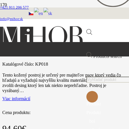
+421 911 206 577
Domovská stránka
Postroje
info@mihor.sk
Kožený postroj
Kožený vybíjaný postroj
Kožený vybíjaný postroj
Products search
Katalógové číslo:
KP018
Tento kožený postroj je určený pre majiteľov psov ktorý vedia čo
hľadajú a vyžadujú najvyššiu kvalitu materiálov. Pri výrobe sme
zvolili desing ktorý len tak niekto neprehľadne. Postroj je
vyrábaný…
Viac informácií
Produkt
Produkt
Cena produktu:
bol
94.60
€