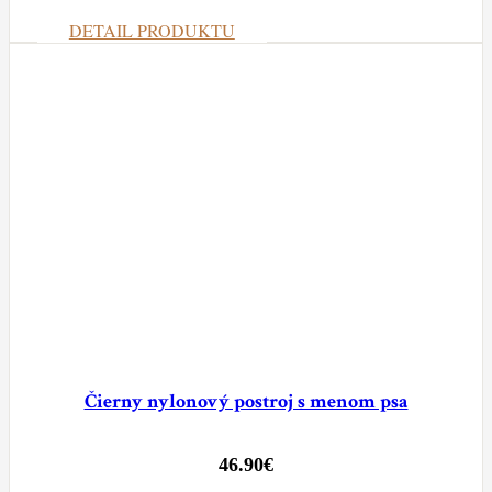
DETAIL PRODUKTU
Čierny nylonový postroj s menom psa
46.90
€