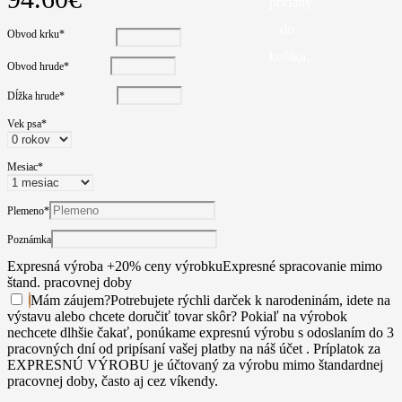
pridaný
do
Obvod krku
*
košíka.
Obvod hrude
*
Dĺžka hrude
*
Vek psa
*
Mesiac
*
Plemeno
*
Poznámka
Expresná výroba +20% ceny výrobku
Expresné spracovanie mimo
štand. pracovnej doby
Mám záujem
?
Potrebujete rýchli darček k narodeninám, idete na
výstavu alebo chcete doručiť tovar skôr? Pokiaľ na výrobok
nechcete dlhšie čakať, ponúkame expresnú výrobu s odoslaním do 3
pracovných dní od pripísaní vašej platby na náš účet . Príplatok za
EXPRESNÚ VÝROBU je účtovaný za výrobu mimo štandardnej
pracovnej doby, často aj cez víkendy.