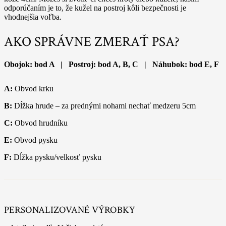
odporúčaním je to, že kužel na postroj kôli bezpečnosti je
vhodnejšia voľba.
AKO SPRÁVNE ZMERAŤ PSA?
Obojok: bod A | Postroj: bod A, B, C | Náhubok: bod E, F
A:
Obvod krku
B:
Dĺžka hrude – za prednými nohami nechať medzeru 5cm
C:
Obvod hrudníku
E:
Obvod pysku
F:
Dĺžka pysku/velkosť pysku
PERSONALIZOVANÉ VÝROBKY