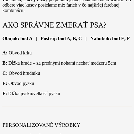
odbere viac kusov posielame mix farieb v čo najširšej farebnej
kombinácii.
AKO SPRÁVNE ZMERAŤ PSA?
Obojok: bod A | Postroj: bod A, B, C | Náhubok: bod E, F
A:
Obvod krku
B:
Dĺžka hrude – za prednými nohami nechať medzeru 5cm
C:
Obvod hrudníku
E:
Obvod pysku
F:
Dĺžka pysku/velkosť pysku
PERSONALIZOVANÉ VÝROBKY