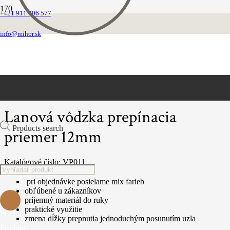
+421 911 206 577
Domovská stránka
VEĽKOOBCHOD
info@mihor.sk
VÔDZKY
Lanová vôdzka prepínacia priemer 12mm
Lanová vôdzka prepínacia
Products search
priemer 12mm
Katalógové číslo:
VP011
pri objednávke posielame mix farieb
obľúbené u zákazníkov
príjemný materiál do ruky
praktické využitie
Produkt
zmena dĺžky prepnutia jednoduchým posunutím uzla
Produkt