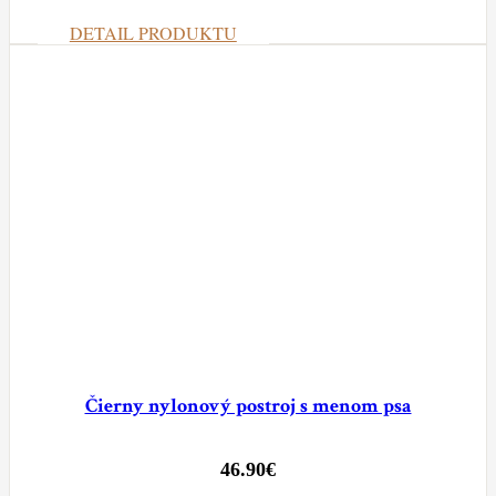
DETAIL PRODUKTU
Čierny nylonový postroj s menom psa
46.90
€