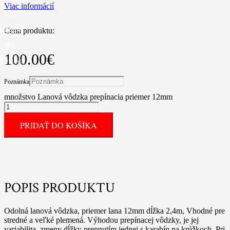
Viac informácií
bol
pridaný
Cena produktu:
do
100.00
€
košíka.
Poznámka
množstvo Lanová vôdzka prepínacia priemer 12mm
PRIDAŤ DO KOŠÍKA
POPIS PRODUKTU
Odolná lanová vôdzka, priemer lana 12mm dĺžka 2,4m, Vhodné pre
stredné a veľké plemená. Výhodou prepínacej vôdzky, je jej
variabilita, zmeny dĺžky prepnutím jednej s karabín na krúžkoch. Pri