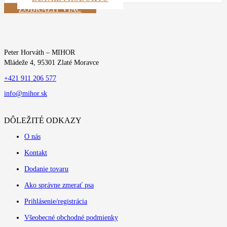
ZOBRAZIŤ VIAC
Peter Horváth – MIHOR
Mládeže 4, 95301 Zlaté Moravce
+421 911 206 577
info@mihor.sk
DÔLEŽITÉ ODKAZY
O nás
Kontakt
Dodanie tovaru
Ako správne zmerať psa
Prihlásenie/registrácia
Všeobecné obchodné podmienky