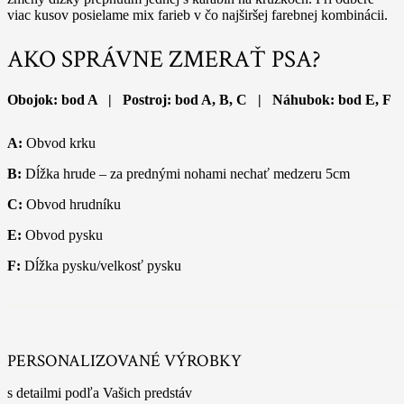
viac kusov posielame mix farieb v čo najširšej farebnej kombinácii.
AKO SPRÁVNE ZMERAŤ PSA?
Obojok: bod A | Postroj: bod A, B, C | Náhubok: bod E, F
A:
Obvod krku
B:
Dĺžka hrude – za prednými nohami nechať medzeru 5cm
C:
Obvod hrudníku
E:
Obvod pysku
F:
Dĺžka pysku/velkosť pysku
PERSONALIZOVANÉ VÝROBKY
s detailmi podľa Vašich predstáv