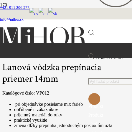
+421 911 206 577
Domovská stránka
VEĽKOOBCHOD
info@mihor.sk
VÔDZKY
Lanová vôdzka prepínacia priemer 14mm
Products search
Lanová vôdzka prepínacia
priemer 14mm
Katalógové číslo:
VP012
pri objednávke posielame mix farieb
Produkt
obľúbené u zákazníkov
príjemný materiál do ruky
Produkt
praktické využitie
bol
zmena dĺžky prepnutia jednoduchým posunutím uzla