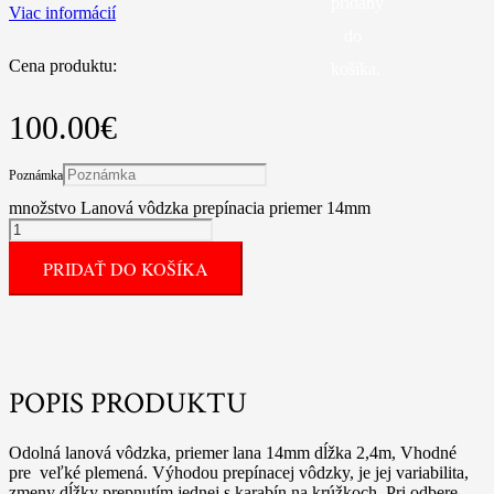
pridaný
Viac informácií
do
Cena produktu:
košíka.
100.00
€
Poznámka
množstvo Lanová vôdzka prepínacia priemer 14mm
PRIDAŤ DO KOŠÍKA
POPIS PRODUKTU
Odolná lanová vôdzka, priemer lana 14mm dĺžka 2,4m, Vhodné
pre veľké plemená. Výhodou prepínacej vôdzky, je jej variabilita,
zmeny dĺžky prepnutím jednej s karabín na krúžkoch. Pri odbere