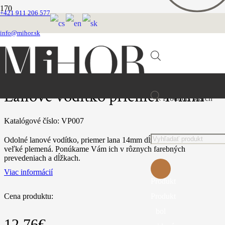
+421 911 206 577
Domovská stránka
VEĽKOOBCHOD
info@mihor.sk
VÔDZKY
Lanové vodítko priemer 14mm
Lanové vodítko priemer 14mm
Products search
Katalógové číslo:
VP007
Odolné lanové vodítko, priemer lana 14mm dĺžka 1,5m, Vhodné pre
veľké plemená. Ponúkame Vám ich v rôznych farebných
prevedeniach a dĺžkach.
Viac informácií
Produkt
Produkt
Cena produktu:
bol
12.76
€