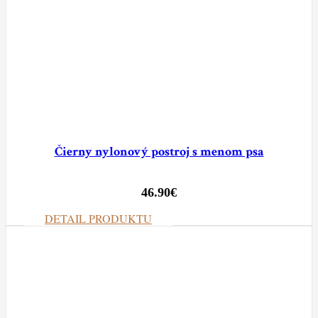
Čierny nylonový postroj s menom psa
46.90
€
DETAIL PRODUKTU