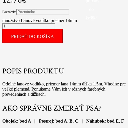
pridaný
do
Poznámka
košíka.
množstvo Lanové vodítko priemer 14mm
PRIDAŤ DO KOŠÍKA
POPIS PRODUKTU
Odolné lanové vodítko, priemer lana 14mm dĺžka 1,5m, Vhodné pre
veľké plemená. Ponúkame Vám ich v rôznych farebných
prevedeniach a dĺžkach.
AKO SPRÁVNE ZMERAŤ PSA?
Obojok: bod A | Postroj: bod A, B, C | Náhubok: bod E, F