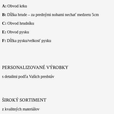
A:
Obvod krku
B:
Dĺžka hrude – za prednými nohami nechať medzeru 5cm
C:
Obvod hrudníku
E:
Obvod pysku
F:
Dĺžka pysku/velkosť pysku
PERSONALIZOVANÉ VÝROBKY
s detailmi podľa Vašich predstáv
ŠIROKÝ SORTIMENT
z kvalitných materiálov