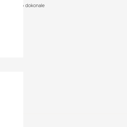
biothanu čo dokonale
a vôdzka
m