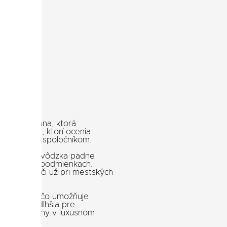
ezeckého lana, ktorá
tá pre tých, ktorí ocenia
štvornohým spoločníkom.
ržania, vám vôdzka padne
áročnejších podmienkach.
ahlivosť, či už pri mestských
ch variant
, čo umožňuje
ský ruch, dlhšia pre
ové karabíny v luxusnom
nosť.