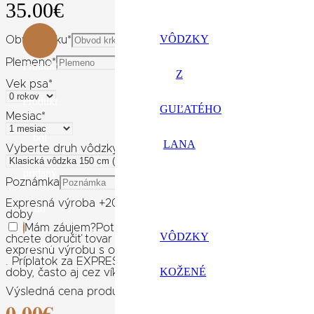
35.00
€
VÔDZKY
Obvod krku
*
Plemeno
*
Produkt
Z
Vek psa
*
Produkt
GUĽATÉHO
Mesiac
*
bol
LANA
Vyberte druh vôdzky
pridaný
Poznámka
Expresná výroba +20% ceny výrobku
Expresné spracovani
do
doby
Mám záujem
?
Potrebujete rýchli darček k narodeninám,
VÔDZKY
chcete doručiť tovar skôr? Pokiaľ na výrobok nechcete dl
košíka.
expresnú výrobu s odoslaním do 3 pracovných dní od pripí
. Príplatok za EXPRESNÚ VÝROBU je účtovaný za výrobu 
KOŽENÉ
doby, často aj cez víkendy.
Výsledná cena produktu:
0.00
€