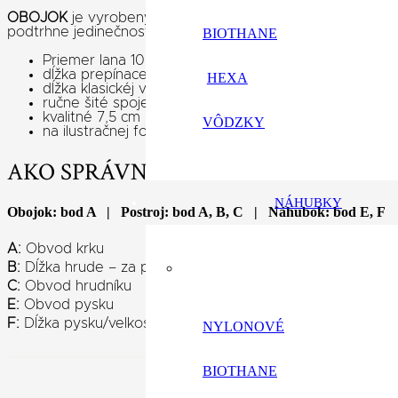
OBOJOK
je vyrobený kombináciou horolezeckého lana a 
podtrhne jedinečnosť setu s vôdzkou
BIOTHANE
Priemer lana 10 mm
dĺžka prepínacej vôdzky 240 cm
HEXA
dĺžka klasickéj vôdzky 150 cm
ručne šité spoje pod omotávkou
kvalitné 7,5 cm karabíny s nosnosťou 200 kg
VÔDZKY
na ilustračnej fotke produktu je zobrazená prepínaci
AKO SPRÁVNE ZMERAŤ PSA?
NÁHUBKY
Obojok: bod A | Postroj: bod A, B, C | Náhubok: bod E, F
A:
Obvod krku
B:
Dĺžka hrude – za prednými nohami nechať medzeru 5c
C:
Obvod hrudníku
E:
Obvod pysku
F:
Dĺžka pysku/velkosť pysku
NYLONOVÉ
BIOTHANE