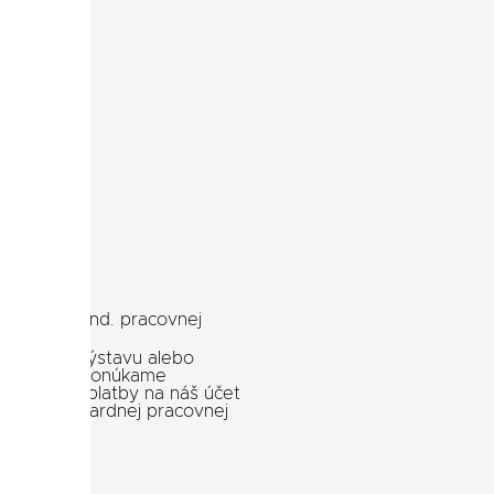
e mimo štand. pracovnej
 idete na výstavu alebo
hšie čakať, ponúkame
saní vašej platby na náš účet
mimo štandardnej pracovnej