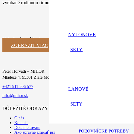
vyrabané rodinnou firmou s tradíciou
NYLONOVÉ
Neboli nájdené žiadne výsledky.
ZOBRAZIŤ VIAC
SETY
Peter Horváth – MIHOR
Mládeže 4, 95301 Zlaté Moravce
+421 911 206 577
LANOVÉ
info@mihor.sk
SETY
DÔLEŽITÉ ODKAZY
O nás
Kontakt
Dodanie tovaru
POĽOVNÍCKE POTREBY
Ako správne zmerať psa