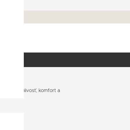
istrácia
aximálnu bezpečnosť a
ky.
alitu.
m – spoľahlivosť, komfort a