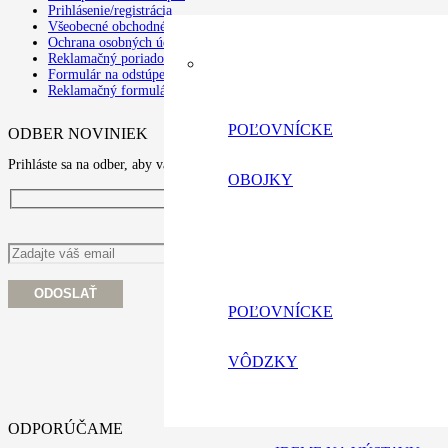
Prihlásenie/registrácia
Všeobecné obchodné podmienky
Ochrana osobných údajov a poučenie o cookies
Reklamačný poriadok
Formulár na odstúpenie od zmluvy
Reklamačný formulár
POĽOVNÍCKE
ODBER NOVINIEK
Prihláste sa na odber, aby vám nić neuniklo
OBOJKY
POĽOVNÍCKE
VÔDZKY
ODPORÚČAME