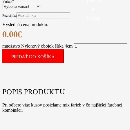
pridaný
Variant
*
do
Poznámka
košíka.
Výsledná cena produktu:
0.00
€
množstvo Nylonový obojok šírka 4cm
PRIDAŤ DO KOŠÍKA
POPIS PRODUKTU
Pri odbere viac kusov posielame mix farieb v čo najširšej farebnej
kombinácii