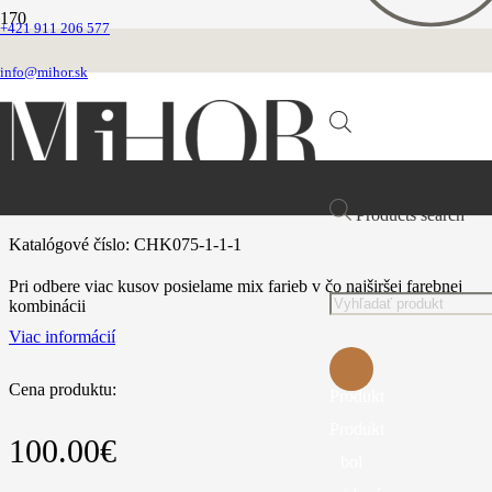
+421 911 206 577
Domovská stránka
VEĽKOOBCHOD
info@mihor.sk
OBOJKY
Nylonový obojok šírka 4cm
Nylonový obojok šírka 4cm
Products search
Katalógové číslo:
CHK075-1-1-1
Pri odbere viac kusov posielame mix farieb v čo najširšej farebnej
kombinácii
Viac informácií
Cena produktu:
Produkt
Produkt
100.00
€
bol