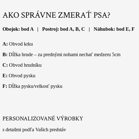
AKO SPRÁVNE ZMERAŤ PSA?
Obojok: bod A | Postroj: bod A, B, C | Náhubok: bod E, F
A:
Obvod krku
B:
Dĺžka hrude – za prednými nohami nechať medzeru 5cm
C:
Obvod hrudníku
E:
Obvod pysku
F:
Dĺžka pysku/velkosť pysku
PERSONALIZOVANÉ VÝROBKY
s detailmi podľa Vašich predstáv