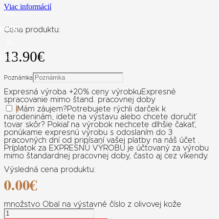
Viac informácií
bol
pridaný
Cena produktu:
do
13.90
€
košíka.
Poznámka
Expresná výroba +20% ceny výrobku
Expresné
spracovanie mimo štand. pracovnej doby
Mám záujem
?
Potrebujete rýchli darček k
narodeninám, idete na výstavu alebo chcete doručiť
tovar skôr? Pokiaľ na výrobok nechcete dlhšie čakať,
ponúkame expresnú výrobu s odoslaním do 3
pracovných dní od pripísaní vašej platby na náš účet .
Príplatok za EXPRESNÚ VÝROBU je účtovaný za výrobu
mimo štandardnej pracovnej doby, často aj cez víkendy.
Výsledná cena produktu:
0.00
€
množstvo Obal na výstavné číslo z olivovej kože