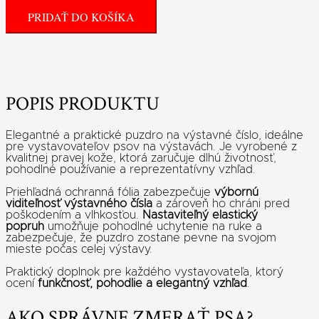
PRIDAŤ DO KOŠÍKA
POPIS PRODUKTU
Elegantné a praktické puzdro na výstavné číslo, ideálne
pre vystavovateľov psov na výstavách. Je vyrobené z
kvalitnej pravej kože, ktorá zaručuje dlhú životnosť,
pohodlné používanie a reprezentatívny vzhľad.
Priehľadná ochranná fólia zabezpečuje
výbornú
viditeľnosť výstavného čísla
a zároveň ho chráni pred
poškodením a vlhkosťou.
Nastaviteľný elastický
popruh
umožňuje pohodlné uchytenie na ruke a
zabezpečuje, že puzdro zostane pevne na svojom
mieste počas celej výstavy.
Praktický doplnok pre každého vystavovateľa, ktorý
ocení
funkčnosť, pohodlie a elegantný vzhľad
.
AKO SPRÁVNE ZMERAŤ PSA?