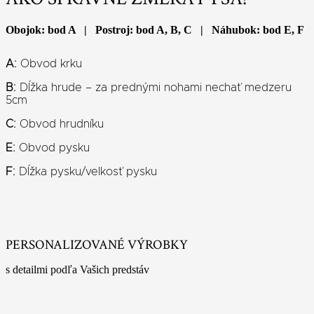
Obojok: bod A | Postroj: bod A, B, C | Náhubok: bod E, F
A:
Obvod krku
B:
Dĺžka hrude – za prednými nohami nechať medzeru
5cm
C:
Obvod hrudníku
E:
Obvod pysku
F:
Dĺžka pysku/velkosť pysku
PERSONALIZOVANÉ VÝROBKY
s detailmi podľa Vašich predstáv