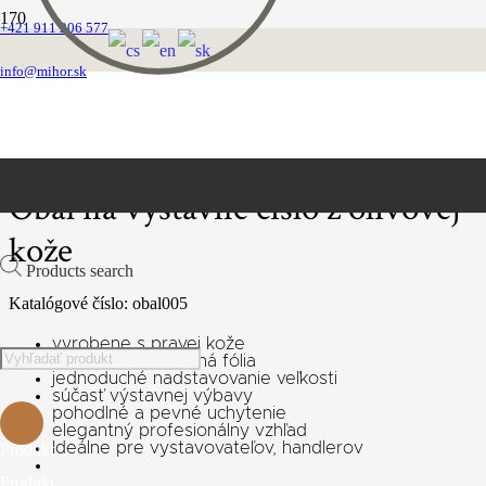
+421 911 206 577
Domovská stránka
Ideme na výstavu
info@mihor.sk
Obal na výstavné číslo
Obal na výstavné číslo z olivovej kože
Obal na výstavné číslo z olivovej
kože
Products search
Katalógové číslo:
obal005
vyrobene s pravej kože
ochranná priehľadná fólia
jednoduché nadstavovanie veľkosti
súčasť výstavnej výbavy
pohodlné a pevné uchytenie
elegantný profesionálny vzhľad
Ideálne pre vystavovateľov, handlerov
Produkt
Produkt