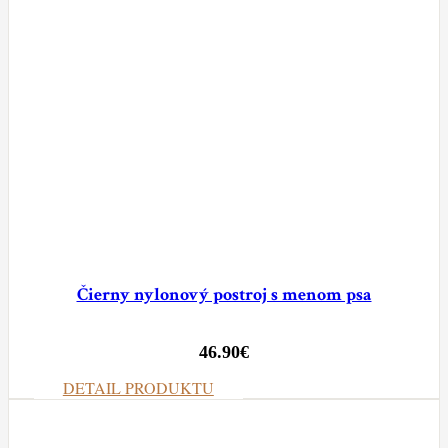
Čierny nylonový postroj s menom psa
46.90
€
DETAIL PRODUKTU