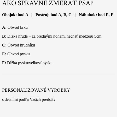
AKO SPRÁVNE ZMERAŤ PSA?
Obojok: bod A | Postroj: bod A, B, C | Náhubok: bod E, F
A:
Obvod krku
B:
Dĺžka hrude – za prednými nohami nechať medzeru 5cm
C:
Obvod hrudníku
E:
Obvod pysku
F:
Dĺžka pysku/velkosť pysku
PERSONALIZOVANÉ VÝROBKY
s detailmi podľa Vašich predstáv