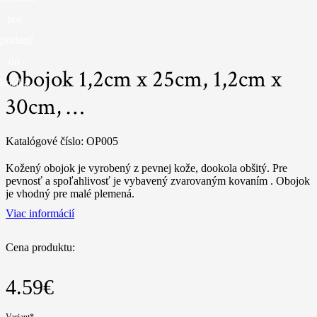
bol
pridaný
do
Obojok 1,2cm x 25cm, 1,2cm x
košíka.
30cm, …
Katalógové číslo:
OP005
Kožený obojok je vyrobený z pevnej kože, dookola obšitý. Pre
pevnosť a spoľahlivosť je vybavený zvarovaným kovaním . Obojok
je vhodný pre malé plemená.
Viac informácií
Cena produktu:
4.59
€