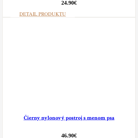
24.90
€
DETAIL PRODUKTU
Čierny nylonový postroj s menom psa
46.90
€