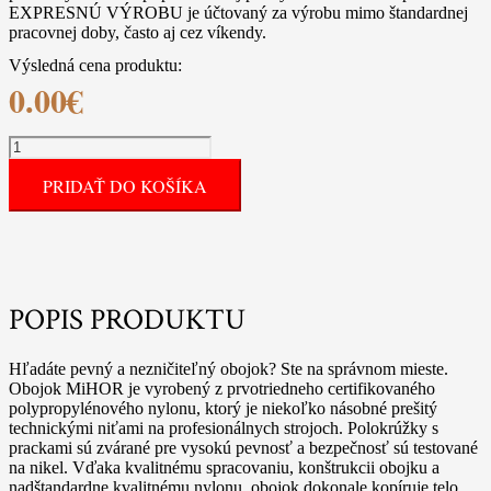
EXPRESNÚ VÝROBU je účtovaný za výrobu mimo štandardnej
pracovnej doby, často aj cez víkendy.
Výsledná cena produktu:
0.00
€
množstvo
Obojok
PRIDAŤ DO KOŠÍKA
nylonový
POPIS PRODUKTU
Hľadáte pevný a nezničiteľný obojok? Ste na správnom mieste.
Obojok MiHOR je vyrobený z prvotriedneho certifikovaného
polypropylénového nylonu, ktorý je niekoľko násobné prešitý
technickými niťami na profesionálnych strojoch. Polokrúžky s
prackami sú zvárané pre vysokú pevnosť a bezpečnosť sú testované
na nikel. Vďaka kvalitnému spracovaniu, konštrukcii obojku a
nadštandardne kvalitnému nylonu, obojok dokonale kopíruje telo