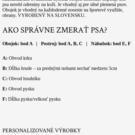
psa nerobí odreniny na koži. Je vhodný aj pre silné plemená psov.
Obojok je vhodný na každodenné nosenie na športové využitie,
obrany. VYROBENÝ NA SLOVENSKU.
AKO SPRÁVNE ZMERAŤ PSA?
Obojok: bod A | Postroj: bod A, B, C | Náhubok: bod E, F
A:
Obvod krku
B:
Dĺžka hrude – za prednými nohami nechať medzeru 5cm
C:
Obvod hrudníku
E:
Obvod pysku
F:
Dĺžka pysku/velkosť pysku
PERSONALIZOVANÉ VÝROBKY