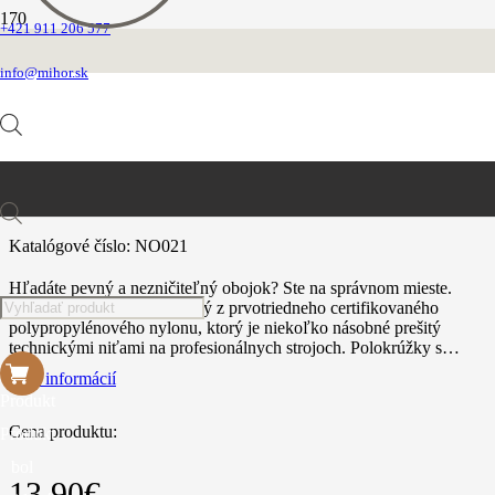
+421 911 206 577
Domovská stránka
Obojky
info@mihor.sk
Nylonové
Obojok nylonový
Obojok nylonový
Products
Katalógové číslo:
NO021
Hľadáte pevný a nezničiteľný obojok? Ste na správnom mieste.
search
Obojok MiHOR je vyrobený z prvotriedneho certifikovaného
polypropylénového nylonu, ktorý je niekoľko násobné prešitý
technickými niťami na profesionálnych strojoch. Polokrúžky s…
Viac informácií
Produkt
Cena produktu:
Produkt
bol
13.90
€