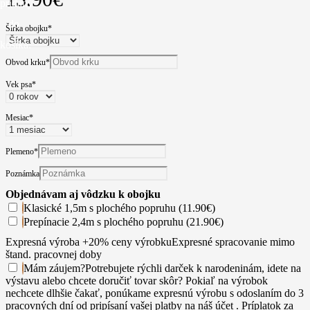
pridaný
do
Šírka obojku
*
košíka.
Obvod krku
*
Vek psa
*
Mesiac
*
Plemeno
*
Poznámka
Objednávam aj vôdzku k obojku
Klasické 1,5m s plochého popruhu (11.90€)
Prepínacie 2,4m s plochého popruhu (21.90€)
Expresná výroba +20% ceny výrobku
Expresné spracovanie mimo
štand. pracovnej doby
Mám záujem
?
Potrebujete rýchli darček k narodeninám, idete na
výstavu alebo chcete doručiť tovar skôr? Pokiaľ na výrobok
nechcete dlhšie čakať, ponúkame expresnú výrobu s odoslaním do 3
pracovných dní od pripísaní vašej platby na náš účet . Príplatok za