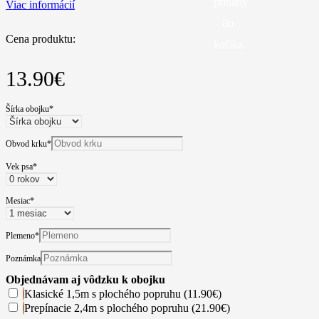
pridaný
Viac informácií
do
Cena produktu:
košíka.
13.90
€
Šírka obojku
*
Obvod krku
*
Vek psa
*
Mesiac
*
Plemeno
*
Poznámka
Objednávam aj vôdzku k obojku
Klasické 1,5m s plochého popruhu (11.90€)
Prepínacie 2,4m s plochého popruhu (21.90€)