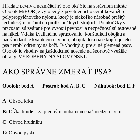
Hľadáte pevný a nezničiteľný obojok? Ste na správnom mieste.
Obojok MiHOR je vyrobený z prvotriedneho certifikovaného
polypropylénového nylonu, ktorý je niekoľko násobné prešitý
technickými niťami na profesionálnych strojoch. Polokrúžky s
prackami sú zvárané pre vysokú pevnosť a bezpečnosť sú testované
na nikel. Vďaka kvalitnému spracovaniu, konštrukcii obojku a
nadštandardne kvalitnému nylonu, obojok dokonale kopíruje telo
psa nerobí odreniny na koži. Je vhodný aj pre silné plemená psov.
Obojok je vhodný na každodenné nosenie na športové využitie,
obrany. VYROBENÝ NA SLOVENSKU.
AKO SPRÁVNE ZMERAŤ PSA?
Obojok: bod A | Postroj: bod A, B, C | Náhubok: bod E, F
A:
Obvod krku
B:
Dĺžka hrude – za prednými nohami nechať medzeru 5cm
C:
Obvod hrudníku
E:
Obvod pysku