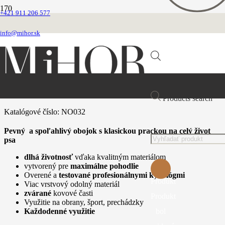
+421 911 206 577
Domovská stránka
Obojky
info@mihor.sk
Nylonové
Obojok nylonový bledo modrý
Obojok nylonový bledo modrý
Products search
Katalógové číslo:
NO032
Pevný a spoľahlivý obojok s klasickou prackou na celý život
psa
dlhá životnosť
vďaka kvalitným materiálom
vytvorený pre
maximálne pohodlie
Overené a
testované profesionálnymi kynológmi
Produkt
Viac vrstvový odolný materiál
zvárané
kovové časti
Produkt
Využitie na obrany, šport, prechádzky
bol
Každodenné využitie