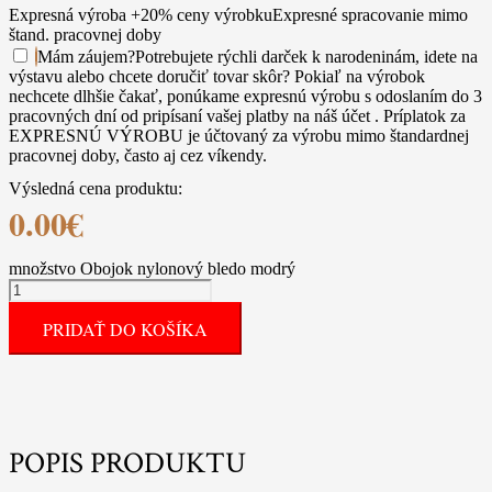
Expresná výroba +20% ceny výrobku
Expresné spracovanie mimo
štand. pracovnej doby
Mám záujem
?
Potrebujete rýchli darček k narodeninám, idete na
výstavu alebo chcete doručiť tovar skôr? Pokiaľ na výrobok
nechcete dlhšie čakať, ponúkame expresnú výrobu s odoslaním do 3
pracovných dní od pripísaní vašej platby na náš účet . Príplatok za
EXPRESNÚ VÝROBU je účtovaný za výrobu mimo štandardnej
pracovnej doby, často aj cez víkendy.
Výsledná cena produktu:
0.00
€
množstvo Obojok nylonový bledo modrý
PRIDAŤ DO KOŠÍKA
POPIS PRODUKTU