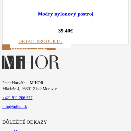
Modrý nylonový postroj
39.40
€
DETAIL PRODUKTU
ZOBRAZIŤ VIAC
Peter Horváth – MIHOR
Mládeže 4, 95301 Zlaté Moravce
+421 911 206 577
info@mihor.sk
DÔLEŽITÉ ODKAZY