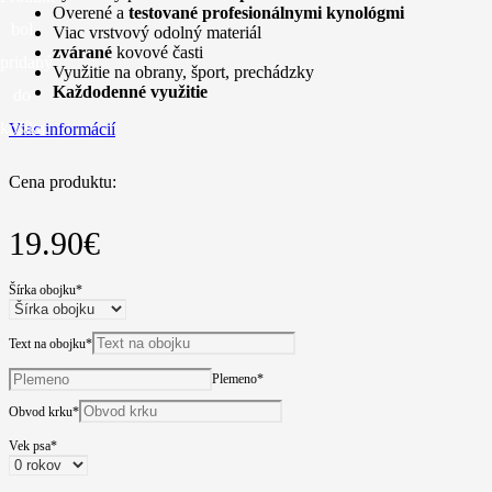
Overené a
testované profesionálnymi kynológmi
bol
Viac vrstvový odolný materiál
zvárané
kovové časti
pridaný
Využitie na obrany, šport, prechádzky
Každodenné využitie
do
košíka.
Viac informácií
Cena produktu:
19.90
€
Šírka obojku
*
Text na obojku
*
Plemeno
*
Obvod krku
*
Vek psa
*