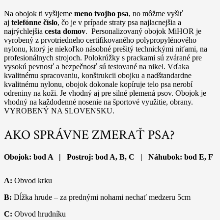
Na obojok ti vyšijeme
meno tvojho psa
, no môžme vyšiť
aj
telefónne číslo
, čo je v prípade straty psa najlacnejšia a
najrýchlejšia
cesta domov
. Personalizovaný obojok MiHOR je
vyrobený z prvotriedneho certifikovaného polypropylénového
nylonu, ktorý je niekoľko násobné prešitý technickými niťami, na
profesionálnych strojoch. Polokrúžky s prackami sú zvárané pre
vysokú pevnosť a bezpečnosť sú testované na nikel. Vďaka
kvalitnému spracovaniu, konštrukcii obojku a nadštandardne
kvalitnému nylonu, obojok dokonale kopíruje telo psa nerobí
odreniny na koži. Je vhodný aj pre silné plemená psov. Obojok je
vhodný na každodenné nosenie na športové využitie, obrany.
VYROBENÝ NA SLOVENSKU.
AKO SPRÁVNE ZMERAŤ PSA?
Obojok: bod A | Postroj: bod A, B, C | Náhubok: bod E, F
A:
Obvod krku
B:
Dĺžka hrude – za prednými nohami nechať medzeru 5cm
C:
Obvod hrudníku