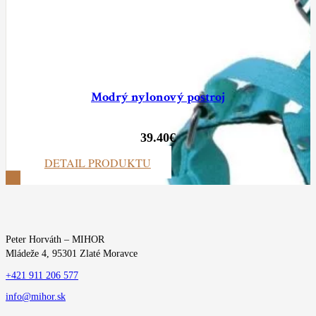
Modrý nylonový postroj
39.40
€
DETAIL PRODUKTU
ZOBRAZIŤ VIAC
Peter Horváth – MIHOR
Mládeže 4, 95301 Zlaté Moravce
+421 911 206 577
info@mihor.sk