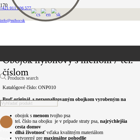
+421 911 206 577
Domovská stránka
Obojky
info@mihor.sk
Nylonové s výšivkou
Obojok nylonový s menom / tel. číslom
Obojok nylonový s menom / tel.
číslom
Products search
Katalógové číslo:
ONP010
Buď originál, s personalizovaným obojkom vyrobeným na
mieru.
obojok s
menom
tvojho psa
tel. číslo na obojku je v prípade straty psa,
najrýchlejšia
cesta domov
Produkt
dlhá životnosť
vďaka kvalitným materiálom
vytvorený pre
maximálne pohodlie
Produkt