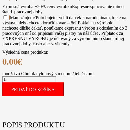
Expresná výroba +20% ceny výrobku
Expresné spracovanie mimo
štand. pracovnej doby
Mám záujem
?
Potrebujete rýchli darček k narodeninám, idete na
výstavu alebo chcete doručiť tovar skôr? Pokiaľ na výrobok
nechcete dlhšie čakať, ponúkame expresnú výrobu s odoslaním do 3
pracovných dní od pripísaní vašej platby na náš účet . Príplatok za
EXPRESNÚ VÝROBU je účtovaný za výrobu mimo štandardnej
pracovnej doby, často aj cez víkendy.
Výsledná cena produktu:
0.00
€
množstvo Obojok nylonový s menom / tel. číslom
PRIDAŤ DO KOŠÍKA
POPIS PRODUKTU