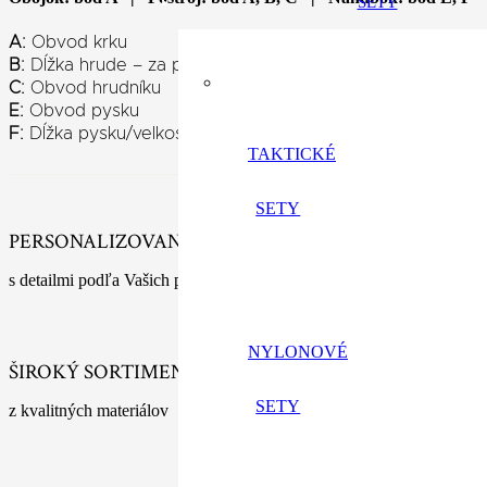
SETY
A:
Obvod krku
B:
Dĺžka hrude – za prednými nohami nechať medzeru 5c
C:
Obvod hrudníku
E:
Obvod pysku
F:
Dĺžka pysku/velkosť pysku
TAKTICKÉ
SETY
PERSONALIZOVANÉ VÝROBKY
s detailmi podľa Vašich predstáv
NYLONOVÉ
ŠIROKÝ SORTIMENT
SETY
z kvalitných materiálov