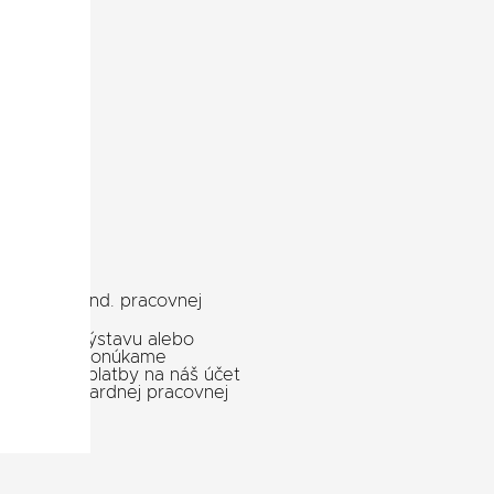
e mimo štand. pracovnej
 idete na výstavu alebo
hšie čakať, ponúkame
saní vašej platby na náš účet
mimo štandardnej pracovnej