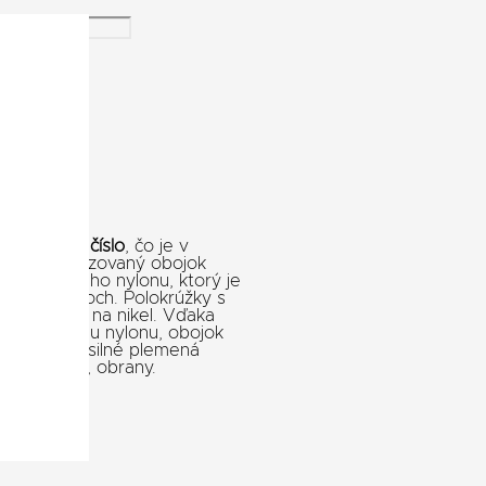
j
telefónne číslo
, čo je v
. Personalizovaný obojok
ropylénového nylonu, ktorý je
lnych strojoch. Polokrúžky s
testované na nikel. Vďaka
e kvalitnému nylonu, obojok
odný aj pre silné plemená
é využitie, obrany.