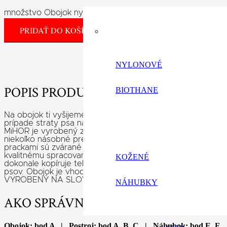
množstvo Obojok nylonový s menom / tel. číslom
PRIDAŤ DO KOŠÍKA
NYLONOVÉ
POPIS PRODUKTU
BIOTHANE
Na obojok ti vyšijeme
meno tvojho psa
, no môžme vyšiť a
prípade straty psa najlacnejšia a najrýchlejšia
cesta domov
MiHOR je vyrobený z prvotriedneho certifikovaného polyp
niekoľko násobné prešitý technickými niťami, na profesioná
prackami sú zvárané pre vysokú pevnosť a bezpečnosť sú 
kvalitnému spracovaniu, konštrukcii obojku a nadštandardn
KOŽENÉ
dokonale kopíruje telo psa nerobí odreniny na koži. Je vh
psov. Obojok je vhodný na každodenné nosenie na športov
VYROBENÝ NA SLOVENSKU.
NÁHUBKY
AKO SPRÁVNE ZMERAŤ PSA?
Obojok: bod A | Postroj: bod A, B, C | Náhubok: bod E, F