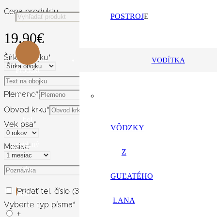
Cena produktu:
POSTROJ
E
19.90
€
Šírka obojku
*
VODÍTKA
Produkt
Text na obojku
*
Plemeno
*
Produkt
Obvod krku
*
bol
Vek psa
*
VÔDZKY
pridaný
Mesiac
*
Z
do
Poznámka
GUĽATÉHO
Pridať tel. číslo
Pridať tel. číslo (3.00€)
košíka.
LANA
Vyberte typ písma
*
+