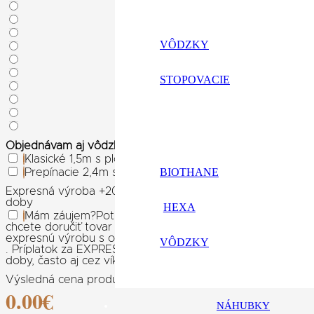
VÔDZKY
STOPOVACIE
Objednávam aj vôdzku k obojku
Klasické 1,5m s plochého popruhu (11.90€)
BIOTHANE
Prepínacie 2,4m s plochého popruhu (21.90€)
Expresná výroba +20% ceny výrobku
Expresné spracovani
doby
HEXA
Mám záujem
?
Potrebujete rýchli darček k narodeninám,
chcete doručiť tovar skôr? Pokiaľ na výrobok nechcete dl
expresnú výrobu s odoslaním do 3 pracovných dní od pripí
VÔDZKY
. Príplatok za EXPRESNÚ VÝROBU je účtovaný za výrobu 
doby, často aj cez víkendy.
Výsledná cena produktu:
0.00
€
NÁHUBKY