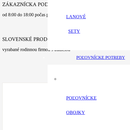
ZÁKAZNÍCKA PODPORA
od 8:00 do 18:00 počas pracovných dní
LANOVÉ
SETY
SLOVENSKÉ PRODUKTY
vyrabané rodinnou firmou s tradíciou
POĽOVNÍCKE POTREBY
POĽOVNÍCKE
OBOJKY