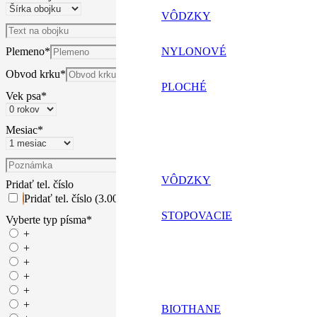
VÔDZKY
Text na obojku
*
Plemeno
*
NYLONOVÉ
Obvod krku
*
PLOCHÉ
Vek psa
*
Produkt
Mesiac
*
Produkt
Poznámka
bol
VÔDZKY
Pridať tel. číslo
Pridať tel. číslo (3.00€)
pridaný
STOPOVACIE
Vyberte typ písma
*
+
do
+
+
+
košíka.
+
+
BIOTHANE