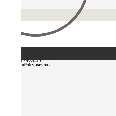
istrácia
číslom
ojok MiHOR je vyrobený z
rešitý. Polokrúžok s prackou sú
ch