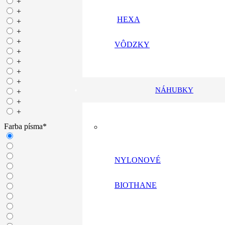
+
+
HEXA
+
+
+
VÔDZKY
+
+
+
+
NÁHUBKY
+
+
+
Farba písma
*
NYLONOVÉ
BIOTHANE