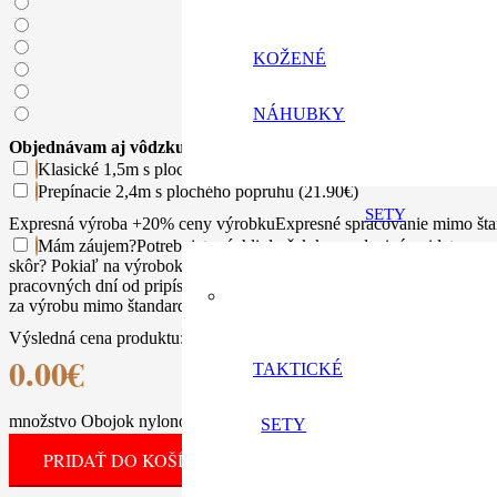
KOŽENÉ
NÁHUBKY
Objednávam aj vôdzku k obojku
Klasické 1,5m s plochého popruhu (11.90€)
Prepínacie 2,4m s plochého popruhu (21.90€)
SETY
Expresná výroba +20% ceny výrobku
Expresné spracovanie mimo šta
Mám záujem
?
Potrebujete rýchli darček k narodeninám, idete na v
skôr? Pokiaľ na výrobok nechcete dlhšie čakať, ponúkame expresnú 
pracovných dní od pripísaní vašej platby na náš účet . Príplato
za výrobu mimo štandardnej pracovnej doby, často aj cez víkendy.
Výsledná cena produktu:
0.00
€
TAKTICKÉ
množstvo Obojok nylonový s menom / tel. číslom
SETY
PRIDAŤ DO KOŠÍKA