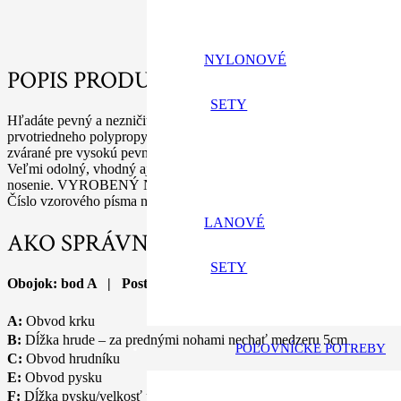
NYLONOVÉ
POPIS PRODUKTU
SETY
Hľadáte pevný a nezničiteľný obojok? Ste na správnom mieste. Ob
prvotriedneho polypropylénového nylonu ktorý je niekoľko násobné p
zvárané pre vysokú pevnosť a bezpečnosť. Kvalitný nylonový obojok 
Veľmi odolný, vhodný aj do vody a snehu. Špinavý sa dá oprať. Ob
nosenie. VYROBENÝ NA SLOVENSKU. Text na obojok si môžeš zvo
Číslo vzorového písma na výšivku píš do poznámky.
LANOVÉ
AKO SPRÁVNE ZMERAŤ PSA?
SETY
Obojok: bod A | Postroj: bod A, B, C | Náhubok: bod E, F
A:
Obvod krku
B:
Dĺžka hrude – za prednými nohami nechať medzeru 5cm
POĽOVNÍCKE POTREBY
C:
Obvod hrudníku
E:
Obvod pysku
F:
Dĺžka pysku/velkosť pysku