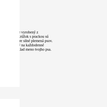
ojok MiHOR je vyrobený z
rešitý. Polokrúžok s prackou sú
je vhodný pre silné plemená psov.
ojok je vhodný na každodenné
liť napríklad meno tvojho psa.