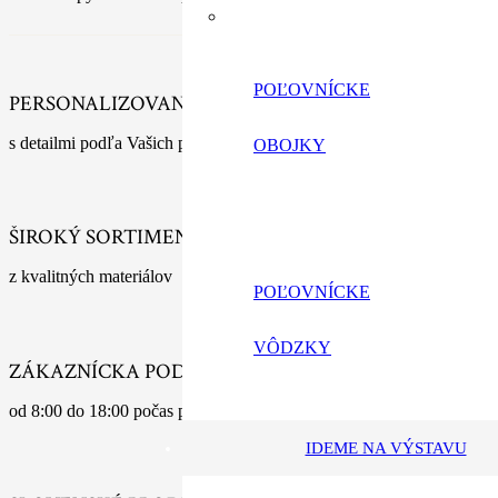
POĽOVNÍCKE
PERSONALIZOVANÉ VÝROBKY
s detailmi podľa Vašich predstáv
OBOJKY
ŠIROKÝ SORTIMENT
z kvalitných materiálov
POĽOVNÍCKE
VÔDZKY
ZÁKAZNÍCKA PODPORA
od 8:00 do 18:00 počas pracovných dní
IDEME NA VÝSTAVU