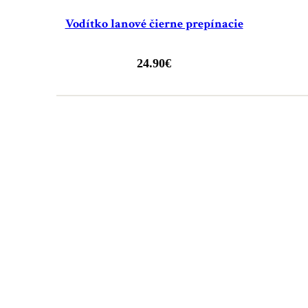
Vodítko lanové čierne prepínacie
24.90
€