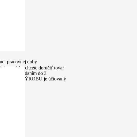
nd. pracovnej doby
ýstavu alebo chcete doručiť tovar
výrobu s odoslaním do 3
k za EXPRESNÚ VÝROBU je účtovaný