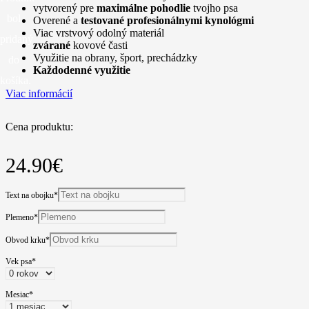
vytvorený pre
maximálne pohodlie
tvojho psa
bol
Overené a
testované profesionálnymi kynológmi
Viac vrstvový odolný materiál
pridaný
zvárané
kovové časti
Využitie na obrany, šport, prechádzky
do
Každodenné využitie
košíka.
Viac informácií
Cena produktu:
24.90
€
Text na obojku
*
Plemeno
*
Obvod krku
*
Vek psa
*
Mesiac
*