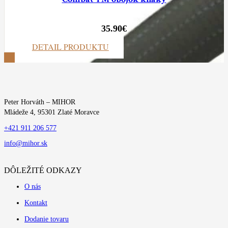
35.90
€
DETAIL PRODUKTU
ZOBRAZIŤ VIAC
Peter Horváth – MIHOR
Mládeže 4, 95301 Zlaté Moravce
+421 911 206 577
info@mihor.sk
DÔLEŽITÉ ODKAZY
O nás
Kontakt
Dodanie tovaru