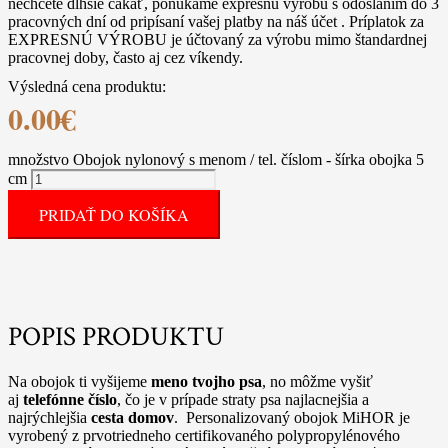
nechcete dlhšie čakať, ponúkame expresnú výrobu s odoslaním do 3
pracovných dní od pripísaní vašej platby na náš účet . Príplatok za
EXPRESNÚ VÝROBU je účtovaný za výrobu mimo štandardnej
pracovnej doby, často aj cez víkendy.
Výsledná cena produktu:
0.00
€
množstvo Obojok nylonový s menom / tel. číslom - šírka obojka 5
cm
PRIDAŤ DO KOŠÍKA
POPIS PRODUKTU
Na obojok ti vyšijeme
meno tvojho psa
, no môžme vyšiť
aj
telefónne číslo
, čo je v prípade straty psa najlacnejšia a
najrýchlejšia
cesta domov
. Personalizovaný obojok MiHOR je
vyrobený z prvotriedneho certifikovaného polypropylénového