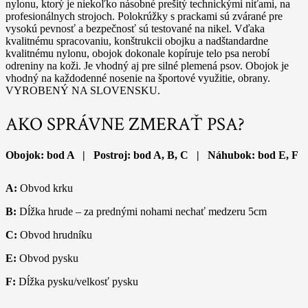
nylonu, ktorý je niekoľko násobné prešitý technickými niťami, na
profesionálnych strojoch. Polokrúžky s prackami sú zvárané pre
vysokú pevnosť a bezpečnosť sú testované na nikel. Vďaka
kvalitnému spracovaniu, konštrukcii obojku a nadštandardne
kvalitnému nylonu, obojok dokonale kopíruje telo psa nerobí
odreniny na koži. Je vhodný aj pre silné plemená psov. Obojok je
vhodný na každodenné nosenie na športové využitie, obrany.
VYROBENÝ NA SLOVENSKU.
AKO SPRÁVNE ZMERAŤ PSA?
Obojok: bod A | Postroj: bod A, B, C | Náhubok: bod E, F
A:
Obvod krku
B:
Dĺžka hrude – za prednými nohami nechať medzeru 5cm
C:
Obvod hrudníku
E:
Obvod pysku
F:
Dĺžka pysku/velkosť pysku