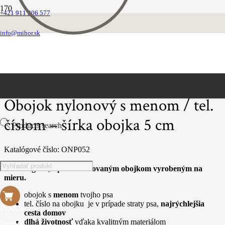
+421 911 206 577
Domovská stránka
Obojky
info@mihor.sk
Nylonové s výšivkou
Obojok nylonový s menom / tel. číslom – šírka obojka 5 cm
Obojok nylonový s menom / tel.
číslom – šírka obojka 5 cm
Products search
Katalógové číslo:
ONP052
Buď originál, s personalizovaným obojkom vyrobeným na
mieru.
obojok s
menom
tvojho psa
tel. číslo na obojku je v prípade straty psa,
najrýchlejšia
Produkt
cesta domov
dlhá životnosť
vďaka kvalitným materiálom
Produkt