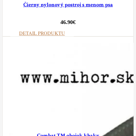
Čierny nylonový postroj s menom psa
46.90
€
DETAIL PRODUKTU
Combat TM obojok khaky