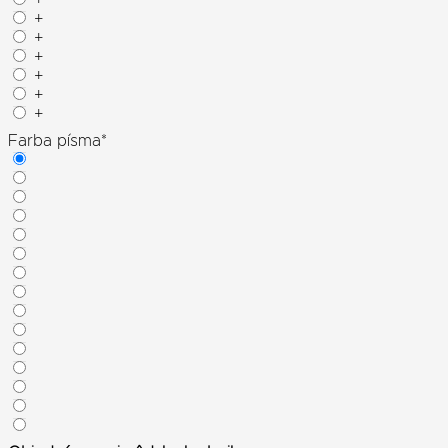
+
+
+
+
+
+
Farba písma
*