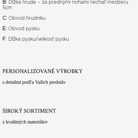
B:
Dĺžka hrude – za prednými nohami nechať medzeru
5cm
C:
Obvod hrudníku
E:
Obvod pysku
F:
Dĺžka pysku/velkosť pysku
PERSONALIZOVANÉ VÝROBKY
s detailmi podľa Vašich predstáv
ŠIROKÝ SORTIMENT
z kvalitných materiálov