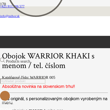
+421 911 206 577
Domovská stránka
Obojky
info@mihor.sk
Warrior TM s výšivkou
Obojok WARRIOR KHAKI s menom / tel. číslom
Obojok WARRIOR KHAKI s
Products search
menom / tel. číslom
Katalógové číslo:
WARRIOR 005
Absolútna novinka na slovenskom trhu!!
Buď originál, s personalizovaným obojkom vyrobeným na
Produkt
mieru.
Produkt