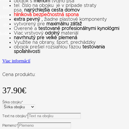
obojok s
menom
tvojho psa
tel. číslo na obojku je v prípade straty
bol
psa,
najrýchlejšia cesta domov
hliníková bezpečnostná spona
pridaný
extra pevný ,
žiadne plastové komponenty
vytvorený pre
maximálnu záťaž
do
Overené a
testované profesionálnymi kynológmi
Viac vrstvový
odolný
materiál
košíka.
navrhnutý pre veľké plemená
Využitie na obrany, šport, prechádzky
obojok prešiel rozsiahlou fázou
testovania
spoľahlivosti
Viac informácií
Cena produktu:
37.90
€
Šírka obojku
*
Text na obojku
*
Plemeno
*