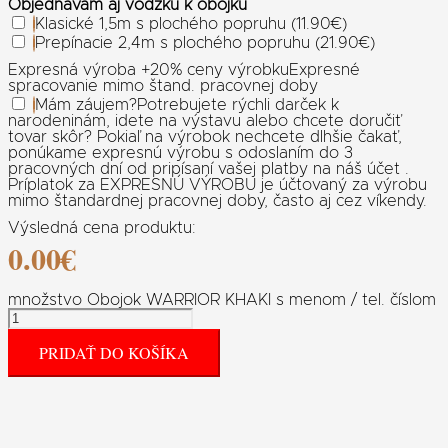
Objednávam aj vôdzku k obojku
Klasické 1,5m s plochého popruhu (11.90€)
Prepínacie 2,4m s plochého popruhu (21.90€)
Expresná výroba +20% ceny výrobku
Expresné
spracovanie mimo štand. pracovnej doby
Mám záujem
?
Potrebujete rýchli darček k
narodeninám, idete na výstavu alebo chcete doručiť
tovar skôr? Pokiaľ na výrobok nechcete dlhšie čakať,
ponúkame expresnú výrobu s odoslaním do 3
pracovných dní od pripísaní vašej platby na náš účet .
Príplatok za EXPRESNÚ VÝROBU je účtovaný za výrobu
mimo štandardnej pracovnej doby, často aj cez víkendy.
Výsledná cena produktu:
0.00
€
množstvo Obojok WARRIOR KHAKI s menom / tel. číslom
PRIDAŤ DO KOŠÍKA