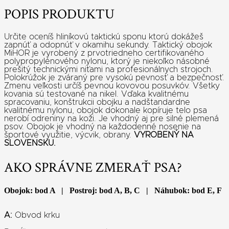
POPIS PRODUKTU
Určite oceníš hliníkovú taktickú sponu ktorú dokážeš
zapnúť a odopnúť v okamihu sekundy. Taktický obojok
MiHOR je vyrobený z prvotriedneho certifikovaného
polypropylénového nylonu, ktorý je niekoľko násobné
prešitý technickými niťami na profesionálnych strojoch.
Polokrúžok je zváraný pre vysokú pevnosť a bezpečnosť.
Zmenu veľkosti určíš pevnou kovovou posuvkóv. Všetky
kovania sú testované na nikel. Vďaka kvalitnému
spracovaniu, konštrukcii obojku a nadštandardne
kvalitnému nylonu, obojok dokonale kopíruje telo psa
nerobí odreniny na koži. Je vhodný aj pre silné plemená
psov. Obojok je vhodný na každodenné nosenie na
športové využitie, výcvik, obrany.
VYROBENÝ NA
SLOVENSKU.
AKO SPRÁVNE ZMERAŤ PSA?
Obojok: bod A | Postroj: bod A, B, C | Náhubok: bod E, F
A:
Obvod krku