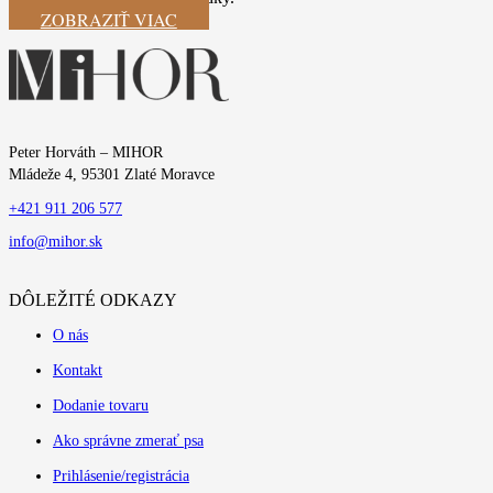
ZOBRAZIŤ VIAC
Peter Horváth – MIHOR
Mládeže 4, 95301 Zlaté Moravce
+421 911 206 577
info@mihor.sk
DÔLEŽITÉ ODKAZY
O nás
Kontakt
Dodanie tovaru
Ako správne zmerať psa
Prihlásenie/registrácia