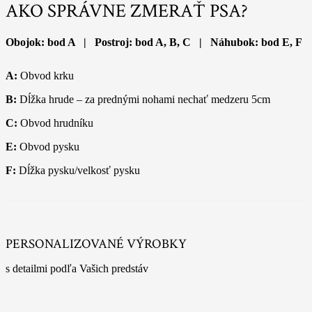
AKO SPRÁVNE ZMERAŤ PSA?
Obojok: bod A | Postroj: bod A, B, C | Náhubok: bod E, F
A:
Obvod krku
B:
Dĺžka hrude – za prednými nohami nechať medzeru 5cm
C:
Obvod hrudníku
E:
Obvod pysku
F:
Dĺžka pysku/velkosť pysku
PERSONALIZOVANÉ VÝROBKY
s detailmi podľa Vašich predstáv