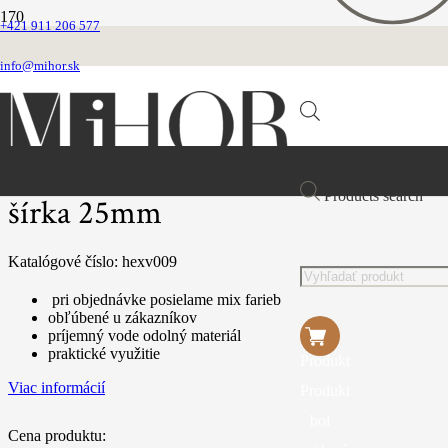
+421 911 206 577
Domovská stránka
VEĽKOOBCHOD
info@mihor.sk
OBOJKY
Obojok z vode odolného popruhu šírka 25mm
Obojok z vode odolného popruhu
Products search
šírka 25mm
Katalógové číslo:
hexv009
pri objednávke posielame mix farieb
obľúbené u zákazníkov
príjemný vode odolný materiál
praktické využitie
Produkt
Viac informácií
Produkt
bol
Cena produktu: