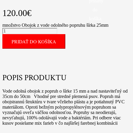
pridaný
do
120.00
€
košíka.
množstvo Obojok z vode odolného popruhu šírka 25mm
PRIDAŤ DO KOŠÍKA
POPIS PRODUKTU
Vode odolná obojok z popruh o šírke 15 mm a nad nastaviteľný od
35cm do 50cm Vhodné pre stredné plemená psov. Popruh má
obojstrannú štruktúru v tvare včelieho plástu a je potiahnutý PVC
materiálom. Oproti bežným polypropylénovým popruhom sa
vyznačujú oveľa väčšou odolnosťou. Popruhy sa neodierajú,
nevyťahujú, 100% odolávajú vode a baktériám. Pri odbere viac
kusov posielame mix farieb v čo najširšej farebnej kombinácii