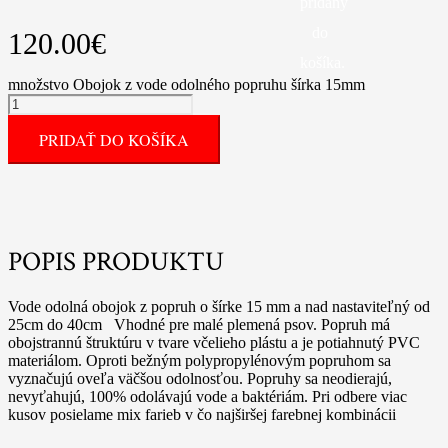
pridaný
do
120.00
€
košíka.
množstvo Obojok z vode odolného popruhu šírka 15mm
PRIDAŤ DO KOŠÍKA
POPIS PRODUKTU
Vode odolná obojok z popruh o šírke 15 mm a nad nastaviteľný od
25cm do 40cm Vhodné pre malé plemená psov. Popruh má
obojstrannú štruktúru v tvare včelieho plástu a je potiahnutý PVC
materiálom. Oproti bežným polypropylénovým popruhom sa
vyznačujú oveľa väčšou odolnosťou. Popruhy sa neodierajú,
nevyťahujú, 100% odolávajú vode a baktériám. Pri odbere viac
kusov posielame mix farieb v čo najširšej farebnej kombinácii