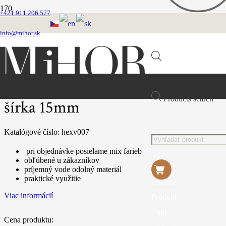
+421 911 206 577
Domovská stránka
VEĽKOOBCHOD
info@mihor.sk
OBOJKY
Obojok z vode odolného popruhu šírka 15mm
Obojok z vode odolného popruhu
Products search
šírka 15mm
Katalógové číslo:
hexv007
pri objednávke posielame mix farieb
obľúbené u zákazníkov
príjemný vode odolný materiál
praktické využitie
Produkt
Viac informácií
Produkt
bol
Cena produktu: