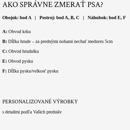
AKO SPRÁVNE ZMERAŤ PSA?
Obojok: bod A | Postroj: bod A, B, C | Náhubok: bod E, F
A:
Obvod krku
B:
Dĺžka hrude – za prednými nohami nechať medzeru 5cm
C:
Obvod hrudníku
E:
Obvod pysku
F:
Dĺžka pysku/velkosť pysku
PERSONALIZOVANÉ VÝROBKY
s detailmi podľa Vašich predstáv