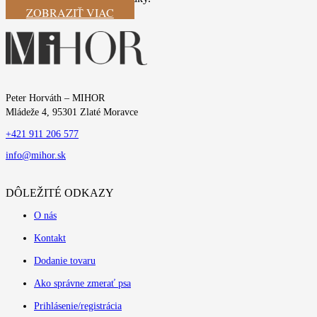
ZOBRAZIŤ VIAC
Peter Horváth – MIHOR
Mládeže 4, 95301 Zlaté Moravce
+421 911 206 577
info@mihor.sk
DÔLEŽITÉ ODKAZY
O nás
Kontakt
Dodanie tovaru
Ako správne zmerať psa
Prihlásenie/registrácia