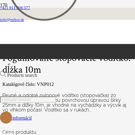
+421 911 206 577
Domovská stránka
Vodítka
info@mihor.sk
Vôdzky stopovavcie
Pogumované stopovacie vodítko: dĺžka 10m
Pogumované stopovacie vodítko:
dĺžka 10m
Products search
Katalógové číslo:
VNP012
Pevné a odolné nylonové vodítko (stopovačka) zo
špeciálnou pogumovanou povrchovou úpravou šírky
25mm a dĺžky 10m, je vhodné na vychádzky a výcvik aj
vo vlhkom počasí. Vodítko sa v rukách…
Viac informácií
Produkt
Cena produktu:
Produkt