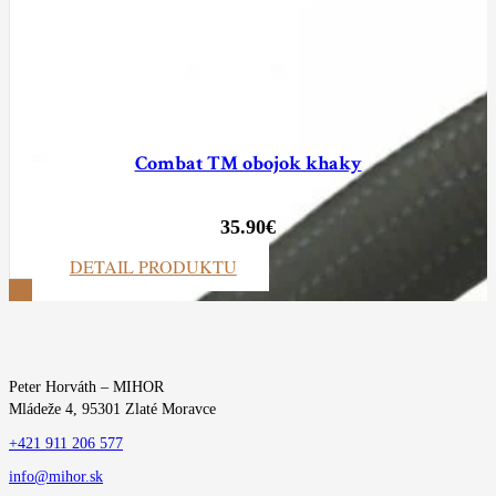
Combat TM obojok khaky
35.90
€
DETAIL PRODUKTU
ZOBRAZIŤ VIAC
Peter Horváth – MIHOR
Mládeže 4, 95301 Zlaté Moravce
+421 911 206 577
info@mihor.sk