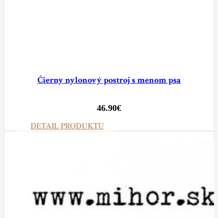
Čierny nylonový postroj s menom psa
46.90
€
DETAIL PRODUKTU