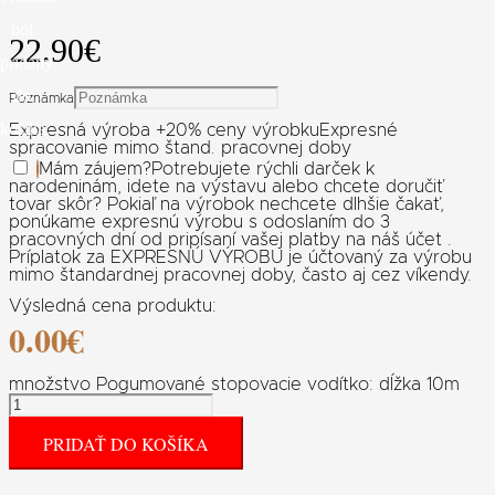
bol
22.90
€
pridaný
do
Poznámka
košíka.
Expresná výroba +20% ceny výrobku
Expresné
spracovanie mimo štand. pracovnej doby
Mám záujem
?
Potrebujete rýchli darček k
narodeninám, idete na výstavu alebo chcete doručiť
tovar skôr? Pokiaľ na výrobok nechcete dlhšie čakať,
ponúkame expresnú výrobu s odoslaním do 3
pracovných dní od pripísaní vašej platby na náš účet .
Príplatok za EXPRESNÚ VÝROBU je účtovaný za výrobu
mimo štandardnej pracovnej doby, často aj cez víkendy.
Výsledná cena produktu:
0.00
€
množstvo Pogumované stopovacie vodítko: dĺžka 10m
PRIDAŤ DO KOŠÍKA