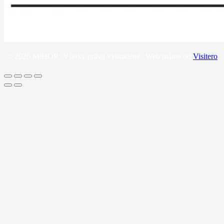
© 2026 MiHOR. Všetky práva vyhradené.| Web máme od
Visitero