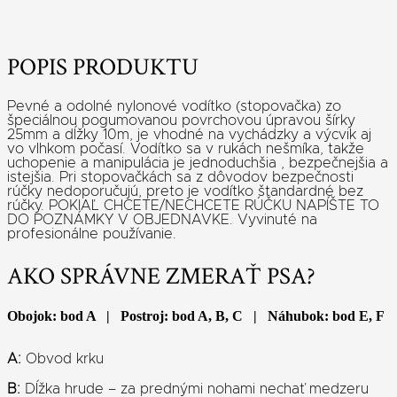
POPIS PRODUKTU
Pevné a odolné nylonové vodítko (stopovačka) zo
špeciálnou pogumovanou povrchovou úpravou šírky
25mm a dĺžky 10m, je vhodné na vychádzky a výcvik aj
vo vlhkom počasí. Vodítko sa v rukách nešmíka, takže
uchopenie a manipulácia je jednoduchšia , bezpečnejšia a
istejšia. Pri stopovačkách sa z dôvodov bezpečnosti
rúčky nedoporučujú, preto je vodítko štandardné bez
rúčky. POKIAĽ CHCETE/NECHCETE RÚČKU NAPÍŠTE TO
DO POZNÁMKY V OBJEDNAVKE. Vyvinuté na
profesionálne používanie.
AKO SPRÁVNE ZMERAŤ PSA?
Obojok: bod A | Postroj: bod A, B, C | Náhubok: bod E, F
A:
Obvod krku
B:
Dĺžka hrude – za prednými nohami nechať medzeru